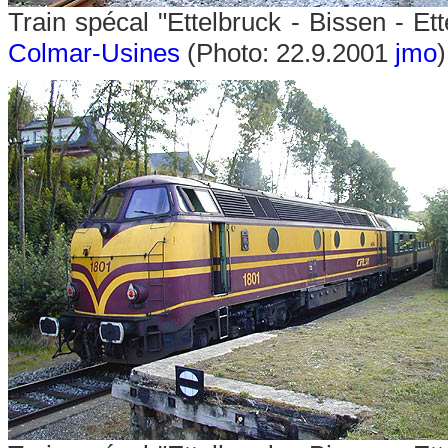
Train spécal "Ettelbruck - Bissen - E
Colmar-Usines
(Photo: 22.9.2001
jmo
)