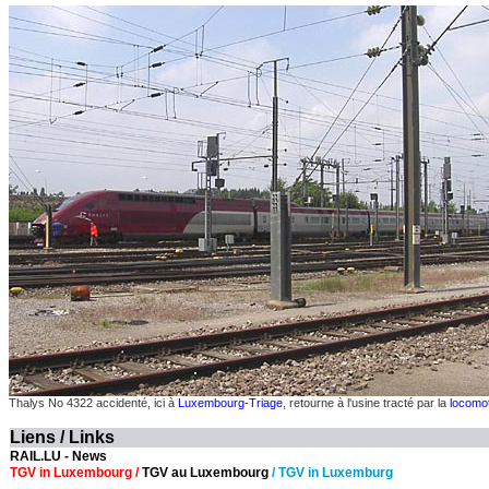
Thalys No 4322 accidenté, ici à
Luxembourg-Triage
, retourne à l'usine tracté par la
locomo
Liens / Links
RAIL.LU - News
TGV in Luxembourg /
TGV au Luxembourg
/
TGV in Luxemburg