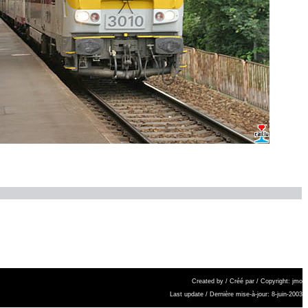
Created by / Créé par / Copyright:
jmo
Last update / Dernière mise-à-jour: 8-juin-2003