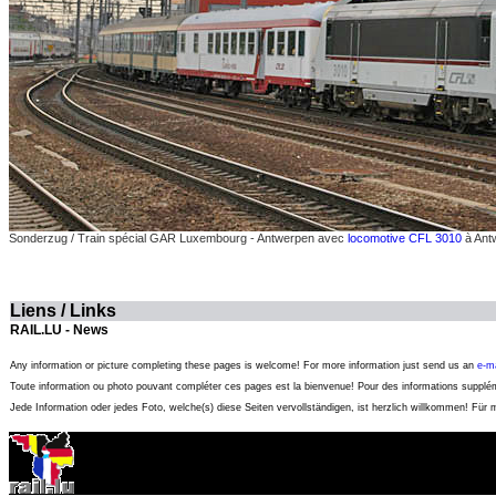
Sonderzug / Train spécial GAR Luxembourg - Antwerpen avec
locomotive CFL 3010
à Ant
Liens / Links
RAIL.LU - News
Any information or picture completing these pages is welcome! For more information just send us an
e-ma
Toute information ou photo pouvant compléter ces pages est la bienvenue! Pour des informations suppl
Jede Information oder jedes Foto, welche(s) diese Seiten vervollständigen, ist herzlich willkommen! Für