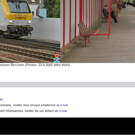
werpen-Berchem (Photos: 23.6.2006 Mike Wohl)
il.
émentaires, veuillez nous envoyer simplement un
e-mail.
 mehr Informationen, senden Sie uns einfach ein
e-mail.