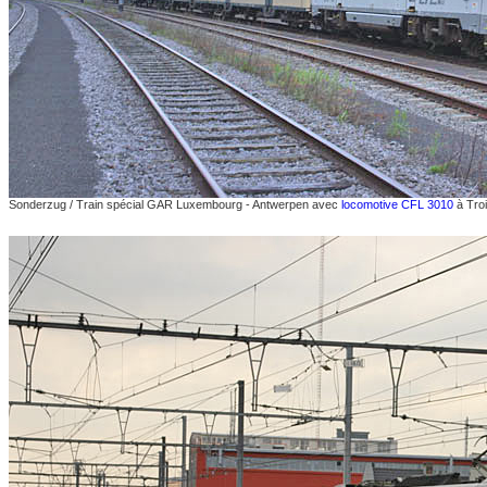
Sonderzug / Train spécial GAR Luxembourg - Antwerpen avec
locomotive CFL 3010
à Tro