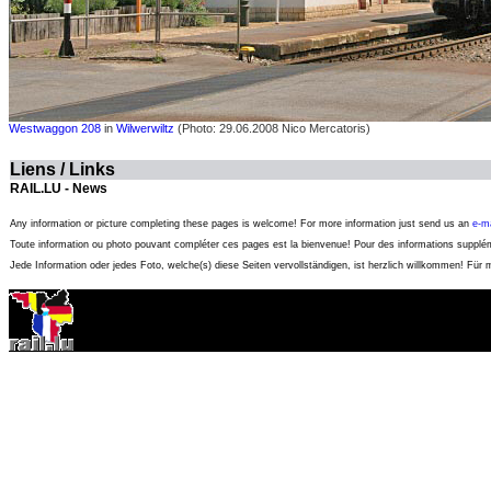
Westwaggon 208
in
Wilwerwiltz
(Photo: 29.06.2008 Nico Mercatoris)
Liens / Links
RAIL.LU - News
Any information or picture completing these pages is welcome! For more information just send us an
e-ma
Toute information ou photo pouvant compléter ces pages est la bienvenue! Pour des informations suppl
Jede Information oder jedes Foto, welche(s) diese Seiten vervollständigen, ist herzlich willkommen! Für