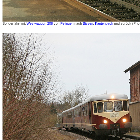
Sonderfahrt mit
Westwaggon 208
von
Petingen
nach
Bissen
,
Kautenbach
und zurück (Phot