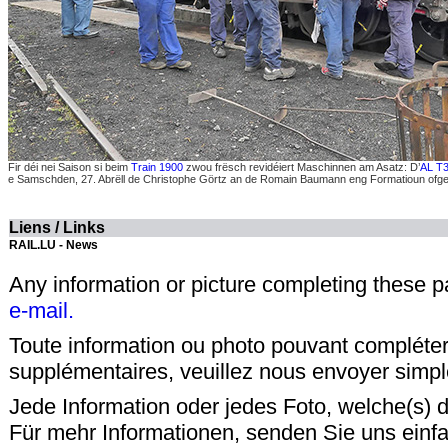
Fir déi nei Saison si beim
Train 1900
zwou frësch revidéiert Maschinnen am Asatz: D’
AL T
e Samschden, 27. Abrëll de Christophe Görtz an de Romain Baumann eng Formatioun ofge
Liens / Links
RAIL.LU - News
Any information or picture completing these 
e-mail.
Toute information ou photo pouvant compléter
supplémentaires, veuillez nous envoyer sim
Jede Information oder jedes Foto, welche(s) d
Für mehr Informationen, senden Sie uns einf