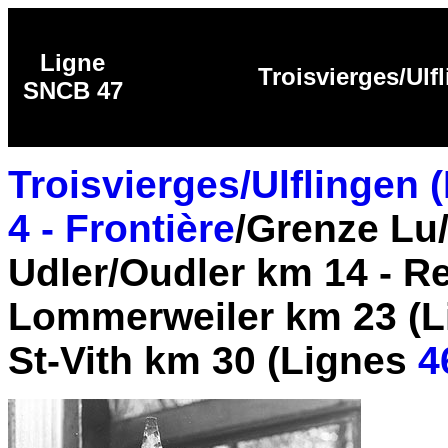
Ligne
Troisvierges/Ulfl
SNCB 47
Troisvierges/Ulflingen 
4 - Frontière
/Grenze Lu/
Udler/Oudler km 14 - R
Lommerweiler km 23 (
St-Vith km 30 (Lignes
4