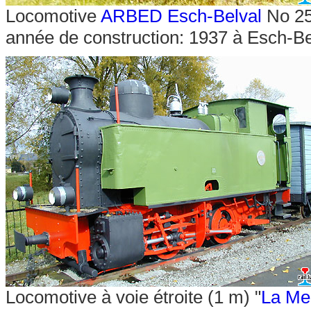
Locomotive
ARBED Esch-Belval
No 25 
année de construction: 1937 à Esch-B
Locomotive à voie étroite (1 m) "
La Me