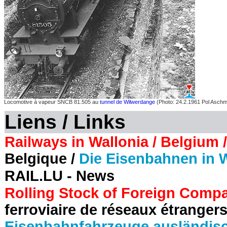
Locomotive à vapeur SNCB 81.505 au
tunnel de Wilwerdange
(Photo: 24.2.1961 Pol Aschm
Liens / Links
Railways in Wallonia / Belgium /
Belgique /
Die Eisenbahnen in W
RAIL.LU - News
Rolling Stock of Foreign Comp
ferroviaire de réseaux étrange
Eisenbahnfahrzeuge ausländisc