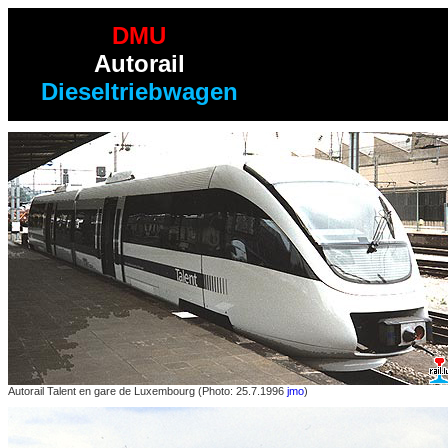
DMU
Autorail
Dieseltriebwagen
Autorail Talent en gare de Luxembourg (Photo: 25.7.1996
jmo
)