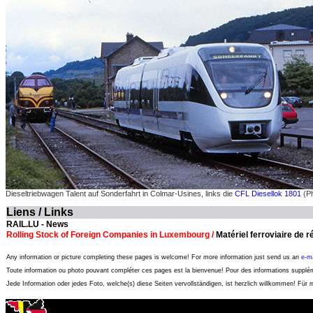
Dieseltriebwagen Talent auf Sonderfahrt in Colmar-Usines, links die
CFL Diesellok 1801
(Ph
Liens / Links
RAIL.LU - News
Rolling Stock of Foreign Companies in Luxembourg /
Matériel ferroviaire de
Any information or picture completing these pages is welcome! For more information just send us an
e-ma
Toute information ou photo pouvant compléter ces pages est la bienvenue! Pour des informations suppl
Jede Information oder jedes Foto, welche(s) diese Seiten vervollständigen, ist herzlich willkommen! Für