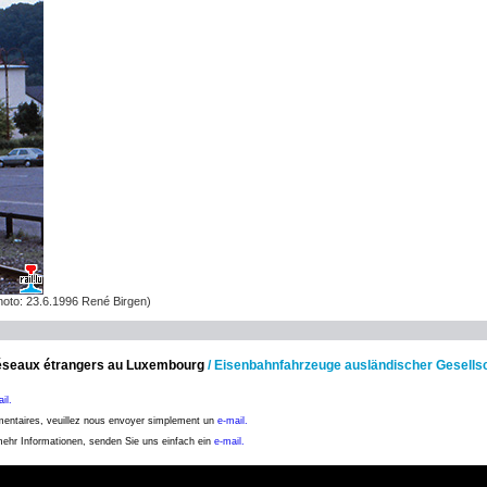
oto: 23.6.1996 René Birgen)
 réseaux étrangers au Luxembourg
/
Eisenbahnfahrzeuge ausländischer Gesells
il.
émentaires, veuillez nous envoyer simplement un
e-mail.
 mehr Informationen, senden Sie uns einfach ein
e-mail.