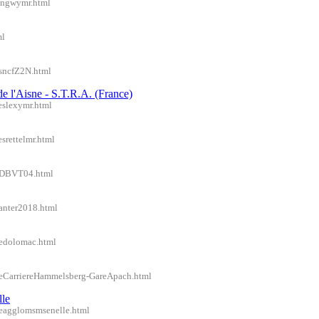
longwymr.html
ml
/sncfZ2N.html
de l'Aisne - S.T.R.A. (France)
eslexymr.html
srettelmr.html
l/DBVT04.html
wanter2018.html
redolomac.html
ireCarriereHammelsberg-GareApach.html
lle
ireagglomsmsenelle.html