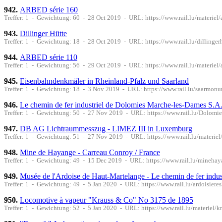
942.
ARBED série 160
Treffer: 1 - Gewichtung: 60 - 28 Oct 2019 - URL: https://www.rail.lu/materiel
943.
Dillinger Hütte
Treffer: 1 - Gewichtung: 18 - 28 Oct 2019 - URL: https://www.rail.lu/dillinger
944.
ARBED série 110
Treffer: 1 - Gewichtung: 56 - 29 Oct 2019 - URL: https://www.rail.lu/materiel
945.
Eisenbahndenkmäler in Rheinland-Pfalz und Saarland
Treffer: 1 - Gewichtung: 18 - 3 Nov 2019 - URL: https://www.rail.lu/saarmon
946.
Le chemin de fer industriel de Dolomies Marche-les-Dames S.A.
Treffer: 1 - Gewichtung: 50 - 27 Nov 2019 - URL: https://www.rail.lu/Dolo
947.
DB AG Lichtraummesszug - LIMEZ III in Luxemburg
Treffer: 1 - Gewichtung: 51 - 27 Nov 2019 - URL: https://www.rail.lu/materi
948.
Mine de Hayange - Carreau Conroy / France
Treffer: 1 - Gewichtung: 49 - 15 Dec 2019 - URL: https://www.rail.lu/minehay
949.
Musée de l'Ardoise de Haut-Martelange - Le chemin de fer indus
Treffer: 1 - Gewichtung: 49 - 5 Jan 2020 - URL: https://www.rail.lu/ardoisiere
950.
Locomotive à vapeur "Krauss & Co" No 3175 de 1895
Treffer: 1 - Gewichtung: 52 - 5 Jan 2020 - URL: https://www.rail.lu/materiel/