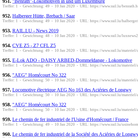
951.
"Benrath"-Lokomotiven in und um Luxemburg
Treffer: 1 - Gewichtung: 49 - 10 Jan 2020 - URL: https://www.rail.lu/benrath.
952.
Halberger Hütte, Brebach / Saar
Treffer: 1 - Gewichtung: 49 - 10 Jan 2020 - URL: https://www.rail.lu/halberger
953.
RAIL.LU - News 2019
Treffer: 1 - Gewichtung: 48 - 10 Jan 2020 - URL: https://www.rail.lu/luxnews
954.
CVE Z5 - Z7 CFL Z5
Treffer: 1 - Gewichtung: 49 - 10 Jan 2020 - URL: https://www.rail.lu/materiel/
955.
E-Lok ADO - DAISY ARBED-Dommeldange - Lokomotive
Treffer: 1 - Gewichtung: 49 - 10 Jan 2020 - URL: https://www.rail.lu/materiel/
956.
"AEG" Homécourt No 322
Treffer: 1 - Gewichtung: 50 - 10 Jan 2020 - URL: https://www.rail.lu/materiel
957.
Locomotive électrique AEG No 163 des Aciéries de Longwy
Treffer: 1 - Gewichtung: 50 - 10 Jan 2020 - URL: https://www.rail.lu/materiel
958.
"AEG" Homécourt No 322
Treffer: 1 - Gewichtung: 50 - 10 Jan 2020 - URL: https://www.rail.lu/materie
959.
Le chemin de fer industriel de l'Usine d'Homécourt / France
Treffer: 1 - Gewichtung: 49 - 10 Jan 2020 - URL: https://www.rail.lu/usineho
960.
Le chemin de fer industriel de la Société des Aciéries de Longw