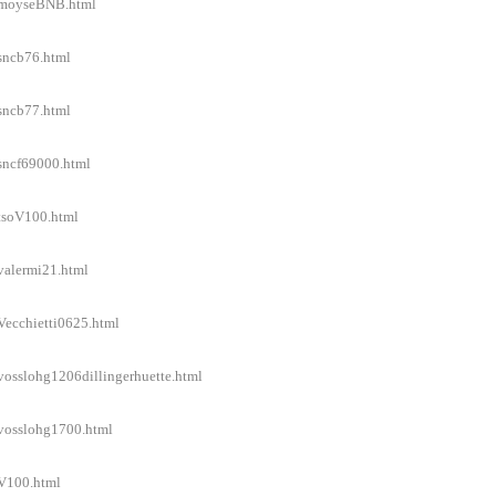
el/moyseBNB.html
/sncb76.html
/sncb77.html
/sncf69000.html
/tsoV100.html
/valermi21.html
/Vecchietti0625.html
/vosslohg1206dillingerhuette.html
/vosslohg1700.html
/V100.html