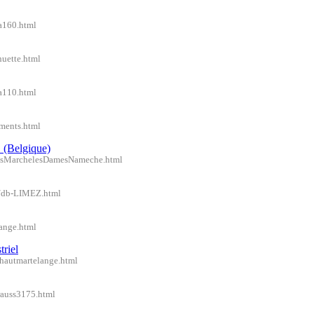
/a160.html
huette.html
/a110.html
uments.html
 (Belgique)
miesMarchelesDamesNameche.html
el/db-LIMEZ.html
ange.html
triel
shautmartelange.html
krauss3175.html