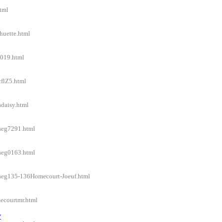
html
huette.html
2019.html
cflZ5.html
adaisy.html
/aeg7291.html
/aeg0163.html
l/aeg135-136Homecourt-Joeuf.html
mecourtmr.html
y