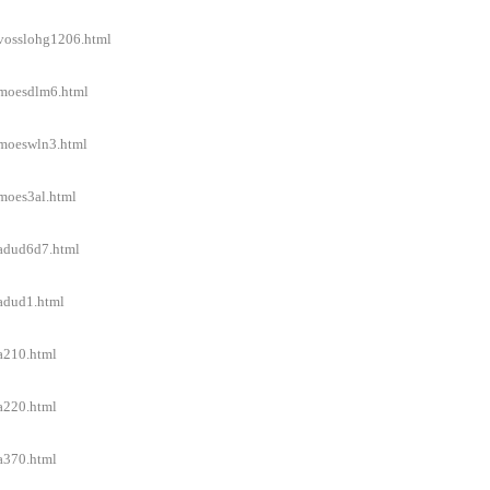
/vosslohg1206.html
l/moesdlm6.html
/moeswln3.html
/moes3al.html
/adud6d7.html
/adud1.html
/a210.html
/a220.html
/a370.html