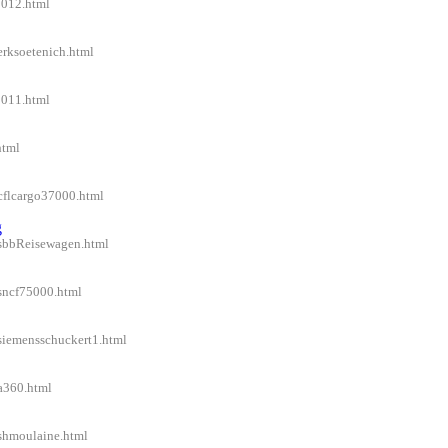
2012.html
erksoetenich.html
2011.html
html
/cflcargo37000.html
g
l/sbbReisewagen.html
/sncf75000.html
/siemensschuckert1.html
/a360.html
/shmoulaine.html