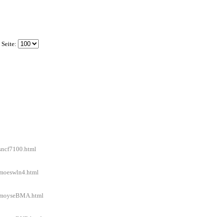
 Seite:
/sncf7100.html
/moeswln4.html
el/moyseBMA.html