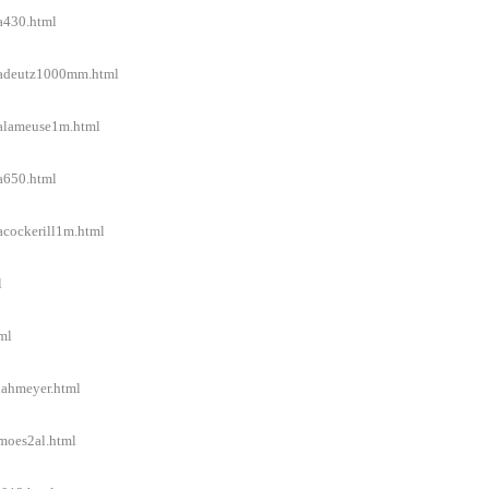
/a430.html
l/adeutz1000mm.html
l/alameuse1m.html
/a650.html
/acockerill1m.html
l
ml
/lahmeyer.html
/moes2al.html