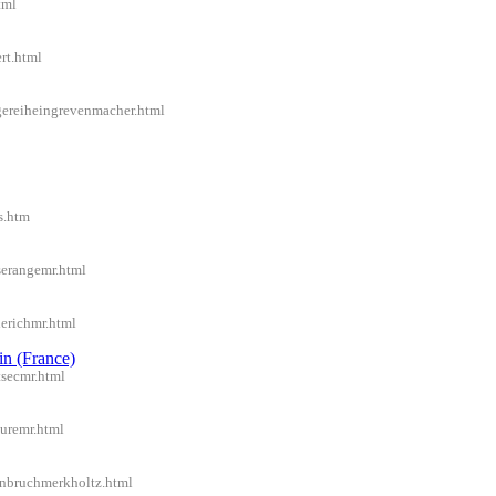
tml
rt.html
gereiheingrevenmacher.html
s.htm
serangemr.html
lerichmr.html
in (France)
tsecmr.html
euremr.html
einbruchmerkholtz.html