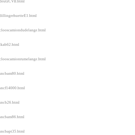
/deutzCVII.html
dillingerhuetteE1.html
l/clooscamiondudelange.html
/lkab62.html
l/clooscamionrumelange.html
l/sncbam80.html
/sncf14000.html
/sncb26.html
l/sncbam86.html
/sncbapt35.html