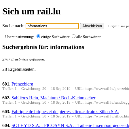
Sich um rail.lu
Suche nach:
Ergebnisse je
Übereinstimmung:
einige Suchwörter
alle Suchwörter
Suchergebnis für: informations
2707 Ergebnisse gefunden.
28 Ergebnisseiten.
601.
Prënzebierg
Treffer: 1 - Gewichtung: 50 - 18 Sep 2019 - URL: https://www.rail.lu/prenzebi
602.
Sablières Hein, Machtum / Bech-Kleinmacher
Treffer: 1 - Gewichtung: 50 - 18 Sep 2019 - URL: https://www.rail.lu/sandbagg
603.
Fabrique de briques et de pierres silico-calcaires Silico S.A.
Treffer: 1 - Gewichtung: 50 - 18 Sep 2019 - URL: https://www.rail.lu/silico.ht
604.
SOLHYD S.A. - PICOSYN S.A. - Taillerie luxembourgeoise de p