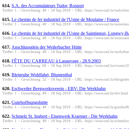
614.
S.A. des Accumulateurs Tudor, Rosport
Treffer: 1 - Gewichtung: 49 - 18 Sep 2019 - URL: https://www.rail.lu/tudor.ht
615.
Le chemin de fer industriel de l'Usine de Moulaine / France
Treffer: 1 - Gewichtung: 49 - 18 Sep 2019 - URL: https://www.rail.lu/usinemo
616.
Le chemin de fer industriel de l'Usine de Saintignon, Longwy-B
Treffer: 1 - Gewichtung: 49 - 18 Sep 2019 - URL: https://www.rail.lu/usinesai
617.
Anschlussgleis der Weilerbacher Hütte
Treffer: 1 - Gewichtung: 49 - 18 Sep 2019 - URL: https://www.rail.lu/weilerba
618.
FÊTE DU CARREAU à Lasauvage - 28.9.2003
Treffer: 1 - Gewichtung: 60 - 18 Sep 2019 - URL: https://www.rail.lu/events/
619.
Bleigrube Wohlfahrt, Blumenthal
Treffer: 1 - Gewichtung: 52 - 18 Sep 2019 - URL: https://www.rail.lu/bleigru
620.
Eschweiler Bergwerksverein - EBV: Die Werkbahn
Treffer: 1 - Gewichtung: 49 - 18 Sep 2019 - URL: https://www.rail.lu/ebv.html
621.
Gutehoffnungshütte
Treffer: 1 - Gewichtung: 49 - 18 Sep 2019 - URL: https://www.rail.lu/gutehoff
622.
Schmelz St. Ingbert - Eisenwerk Kraemer - Die Werkbahn
Treffer: 1 - Gewichtung: 49 - 18 Sep 2019 - URL: https://www.rail.lu/schmelzs