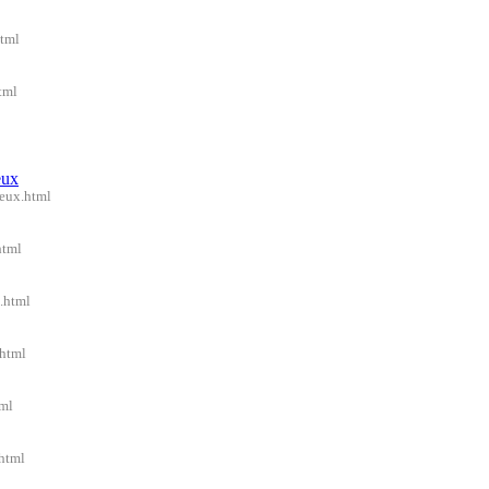
html
tml
eux
reux.html
html
.html
.html
tml
.html