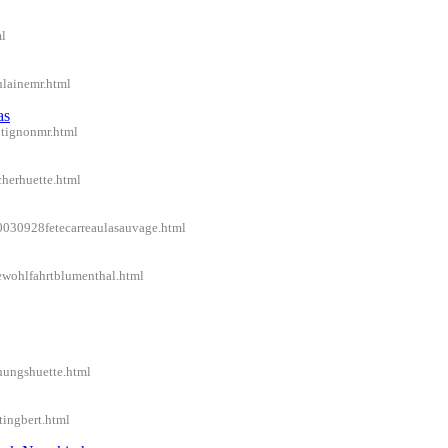
ml
ulainemr.html
as
ntignonmr.html
cherhuette.html
20030928fetecarreaulasauvage.html
bewohlfahrtblumenthal.html
nungshuette.html
tingbert.html