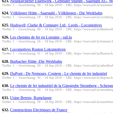
623.
Neunkirchener Eisenwerk - Gebrüder Stumm - Saarstahl AG, W
Treffer: 1 - Gewichtung: 50 - 18 Sep 2019 - URL: https://www.rail.lu/stummn
624.
Völklinger Hütte - Saarstahl - Völklingen - Die Werkbahn
Treffer: 1 - Gewichtung: 18 - 18 Sep 2019 - URL: https://www.rail.lu/voelklin
625.
Hudswell, Clarke & Company Ltd., Leeds - Locomotives
Treffer: 1 - Gewichtung: 49 - 18 Sep 2019 - URL: https://www.rail.lu/Hudswel
626.
Les chemins de fer en Lorraine - rail.lu
Treffer: 1 - Gewichtung: 26 - 18 Sep 2019 - URL: https://www.rail.lu/lorraine.
627.
Locomotives Ruston Lokomotiven
Treffer: 1 - Gewichtung: 51 - 18 Sep 2019 - URL: https://www.rail.lu/Ruston.h
628.
Burbacher Hütte -Die Werkbahn
Treffer: 1 - Gewichtung: 50 - 18 Sep 2019 - URL: https://www.rail.lu/arbedbu
629.
DuPont - De Nemours, Contern - Le chemin de fer industriel
Treffer: 1 - Gewichtung: 50 - 18 Sep 2019 - URL: https://www.rail.lu/dupont.h
630.
Le chemin de fer industriel de la Gipsgrube Stromberg - Scheng
Treffer: 1 - Gewichtung: 50 - 18 Sep 2019 - URL: https://www.rail.lu/strombe
631.
Usine Berens, Rumelange
Treffer: 1 - Gewichtung: 59 - 18 Sep 2019 - URL: https://www.rail.lu/usineber
632.
Constructions Electriques de France