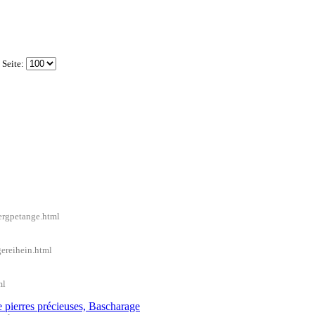
 Seite:
ergpetange.html
ereihein.html
ml
ierres précieuses, Bascharage