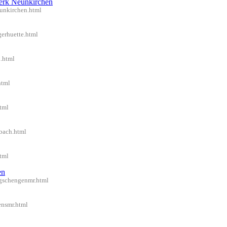
erk Neunkirchen
eunkirchen.html
gerhuette.html
l.html
html
tml
rbach.html
tml
en
rgschengenmr.html
ensmr.html