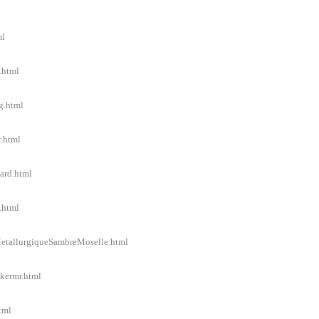
ml
.html
g.html
r.html
ard.html
.html
eMetallurgiqueSambreMoselle.html
ckermr.html
tml