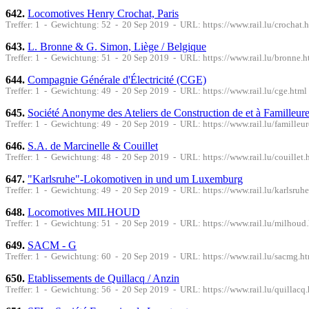
642.
Locomotives Henry Crochat, Paris
Treffer: 1 - Gewichtung: 52 - 20 Sep 2019 - URL: https://www.rail.lu/crochat.
643.
L. Bronne & G. Simon, Liège / Belgique
Treffer: 1 - Gewichtung: 51 - 20 Sep 2019 - URL: https://www.rail.lu/bronne.h
644.
Compagnie Générale d'Électricité (CGE)
Treffer: 1 - Gewichtung: 49 - 20 Sep 2019 - URL: https://www.rail.lu/cge.html
645.
Société Anonyme des Ateliers de Construction de et à Familleur
Treffer: 1 - Gewichtung: 49 - 20 Sep 2019 - URL: https://www.rail.lu/familleu
646.
S.A. de Marcinelle & Couillet
Treffer: 1 - Gewichtung: 48 - 20 Sep 2019 - URL: https://www.rail.lu/couillet.
647.
"Karlsruhe"-Lokomotiven in und um Luxemburg
Treffer: 1 - Gewichtung: 49 - 20 Sep 2019 - URL: https://www.rail.lu/karlsruhe
648.
Locomotives MILHOUD
Treffer: 1 - Gewichtung: 51 - 20 Sep 2019 - URL: https://www.rail.lu/milhoud
649.
SACM - G
Treffer: 1 - Gewichtung: 60 - 20 Sep 2019 - URL: https://www.rail.lu/sacmg.h
650.
Etablissements de Quillacq / Anzin
Treffer: 1 - Gewichtung: 56 - 20 Sep 2019 - URL: https://www.rail.lu/quillacq