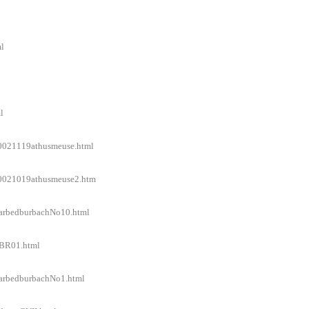
ml
l
/20021119athusmeuse.html
/20021019athusmeuse2.htm
l/arbedburbachNo10.html
l/BR01.html
l/arbedburbachNo1.html