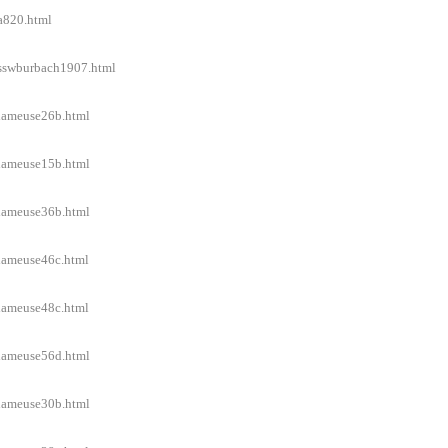
/a820.html
l/sswburbach1907.html
/lameuse26b.html
/lameuse15b.html
/lameuse36b.html
/lameuse46c.html
/lameuse48c.html
/lameuse56d.html
/lameuse30b.html