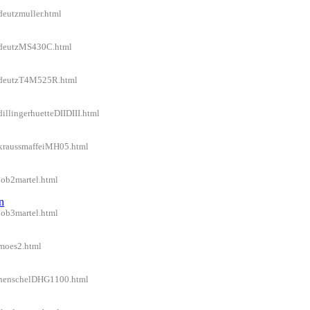
deutzmuller.html
l/deutzMS430C.html
el/deutzT4M525R.html
illingerhuetteDIIDIII.html
l/kraussmaffeiMH05.html
lob2martel.html
n
lob3martel.html
/moes2.html
el/henschelDHG1100.html