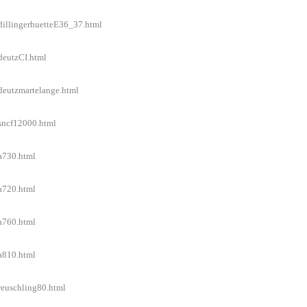
/dillingerhuetteE36_37.html
/deutzCI.html
/deutzmartelange.html
/sncf12000.html
/a730.html
/a720.html
/a760.html
/a810.html
/reuschling80.html