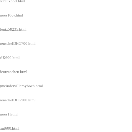
/lkmluxport.html
/moes10cv.html
/deutz58235.html
l/henschelDHG700.html
B
l/MK600.html
/deutzaachen.html
/gmeindervilleroyboch.html
l/henschelDHG500.html
/moes1.html
/cmi600.html