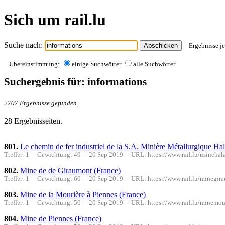
Sich um rail.lu
Suche nach:
Ergebnisse je
Übereinstimmung:
einige Suchwörter
alle Suchwörter
Suchergebnis für: informations
2707 Ergebnisse gefunden.
28 Ergebnisseiten.
801.
Le chemin de fer industriel de la S.A. Minière Métallurgique H
Treffer: 1 - Gewichtung: 49 - 20 Sep 2019 - URL: https://www.rail.lu/usineh
802.
Mine de de Giraumont (France)
Treffer: 1 - Gewichtung: 60 - 20 Sep 2019 - URL: https://www.rail.lu/minegir
803.
Mine de la Mourière à Piennes (France)
Treffer: 1 - Gewichtung: 50 - 20 Sep 2019 - URL: https://www.rail.lu/minemou
804.
Mine de Piennes (France)