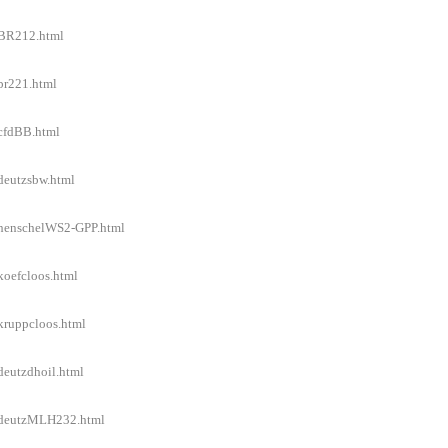
l/BR212.html
/br221.html
/cfdBB.html
/deutzsbw.html
l/henschelWS2-GPP.html
koefcloos.html
/kruppcloos.html
deutzdhoil.html
el/deutzMLH232.html