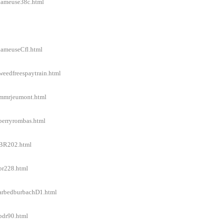
/lameuse38c.html
/lameuseCfl.html
weedfreespaytrain.html
l/mmrjeumont.html
/berryrombas.html
l/BR202.html
/br228.html
l/arbedburbachD1.html
/bdr90.html