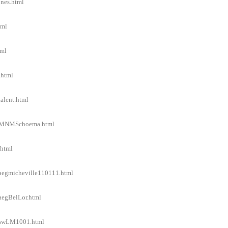
nnes.html
tml
tml
.html
talent.html
iel/MNMSchoema.html
.html
l/aegmicheville110111.html
/aegBelLor.html
el/swLM1001.html