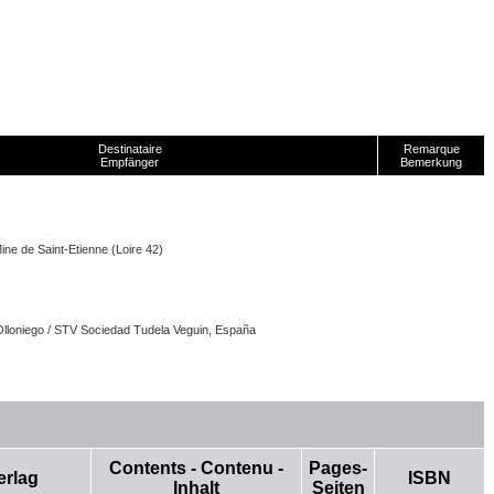
Destinataire
Remarque
Empfänger
Bemerkung
Mine de Saint-Etienne (Loire 42)
Olloniego / STV Sociedad Tudela Veguin, España
Contents - Contenu -
Pages-
erlag
ISBN
Inhalt
Seiten