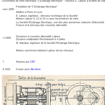
Locomotive de mine électrique "L'Eclairage électrique" - tracteur E. Labour à la Mine de Sai
Fondation de "L'Eclairage électrique"
vers 1895
Ateliers à Paris et Lyon
E. Labour, ingénieur , directeur technique de la Société
Moteur Labour 6, 12 et 24 cv pour locomotives de mine
La Société l'Eclairage Electrique, une des plus anciennes maisons d'électricité
France et le berceau des courants alternatifs
Dynamos à courants alternatifs Labour
<=1896
Dynamo multipolaire Rechniewski à 4 pôles
M. Mauduit, ingénieur de la Société l'Eclairage Electrique
Moteur synchrone triphasé Labour de loo chevaux
?
Reprise par
CEF
6.1932
Fusion avec
Als-thom