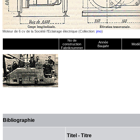
Moteur de 6 cv de la Société l'Eclairage électrique (Collection:
jmo
)
No de
Année
construction
Modè
Baujahr
Fabriknummer
Bibliographie
Titel - Titre