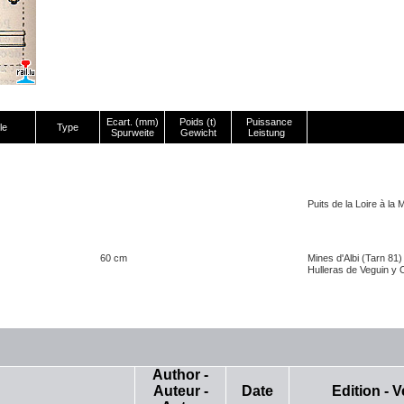
Ecart. (mm)
Poids (t)
Puissance
le
Type
Spurweite
Gewicht
Leistung
Puits de la Loire à la 
60 cm
Mines d'Albi (Tarn 81)
Hulleras de Veguin y 
Author -
Auteur -
Date
Edition - V