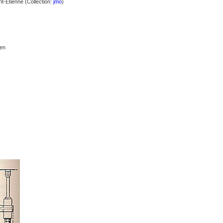
nt-Etienne (Collection:
jmo
)
 en