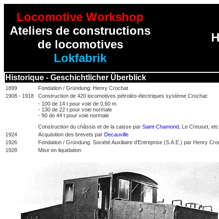
Locomotive Workshop
Ateliers de constructions
H
de locomotives
Lokfabrik
Historique - Geschichtlicher Überblick
1899
Fondation / Gründung: Henry Crochat
1908 - 1918
Construction de 420 locomotives pétroléo-électriques système Crochat:
- 100 de 14 t pour voie de 0,60 m
- 130 de 22 t pour voie normale
- 90 de 44 t pour voie normale
Construction du châssis et de la caisse par
Saint-Chamond
, Le Creuset, etc
1924
Acquisition des brevets par
Decauville
1926
Fondation / Gründung:
Société Auxiliaire d'Entreprise (S.A.E.) par
Henry Cro
1928
Mise en liquidation