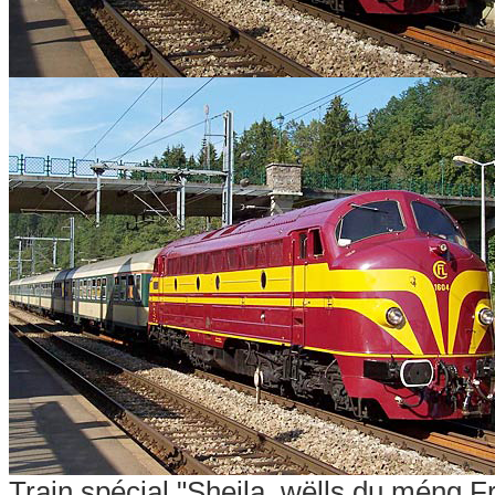
Train spécial "Sheila, wëlls du méng F