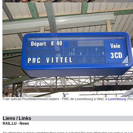
Train spécial PriceWaterhouseCoopers - PWC de Luxembourg à Vittel, à
Luxembourg
(Pho
Liens / Links
RAIL.LU - News