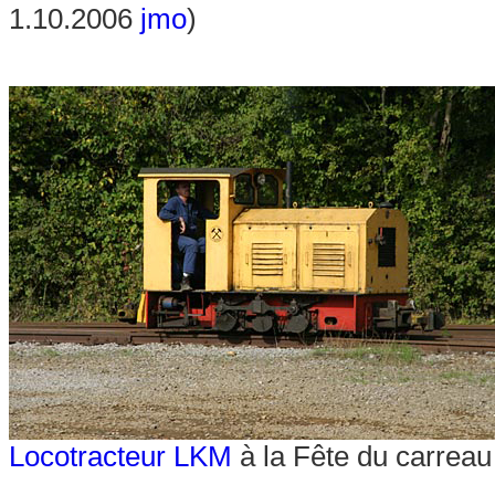
1.10.2006
jmo
)
Locotracteur LKM
à la Fête du carrea