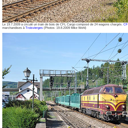
Le 19.7.2009 a circulé un train de bois de CFL Cargo composé de 24 wagons chargés.
CF
marchandises à
Troisvierges
(Photos: 19.8.2009 Mike Wohl)