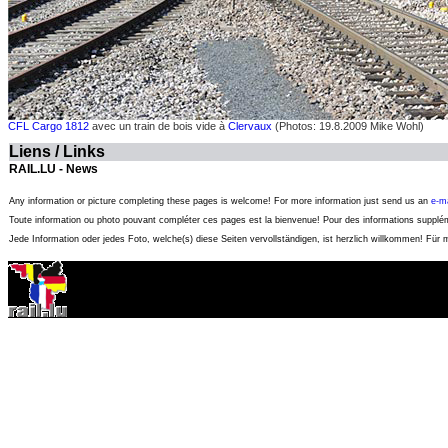
CFL Cargo 1812
avec un train de bois vide à
Clervaux
(Photos: 19.8.2009 Mike Wohl)
Liens / Links
RAIL.LU - News
Any information or picture completing these pages is welcome! For more information just send us an
e-ma
Toute information ou photo pouvant compléter ces pages est la bienvenue! Pour des informations suppl
Jede Information oder jedes Foto, welche(s) diese Seiten vervollständigen, ist herzlich willkommen! Für