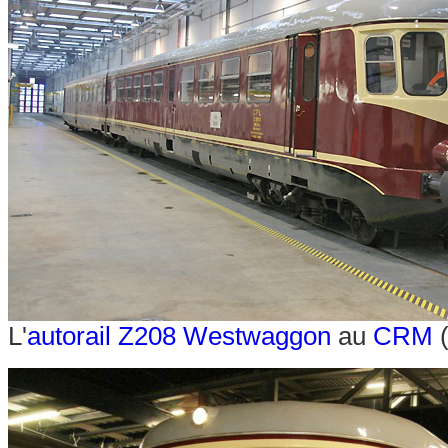
L'
autorail Z208 Westwaggon
au
CRM
(