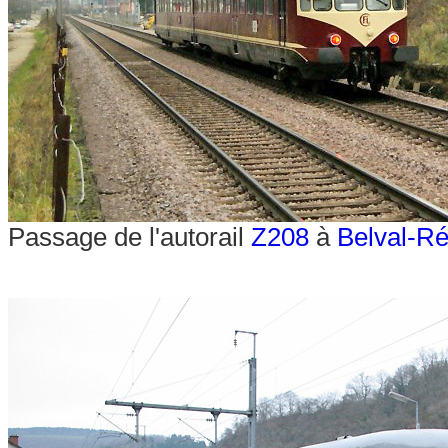
Passage de l'autorail
Z208
à
Belval-R