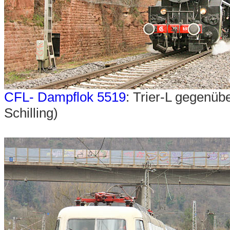
CFL- Dampflok 5519
: Trier-L gegenü
Schilling)