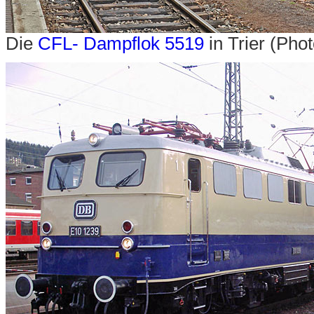
Die
CFL- Dampflok 5519
in Trier
(Phot