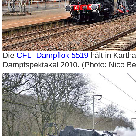
Die
CFL- Dampflok 5519
hält in Karth
Dampfspektakel 2010. (Photo: Nico Ber