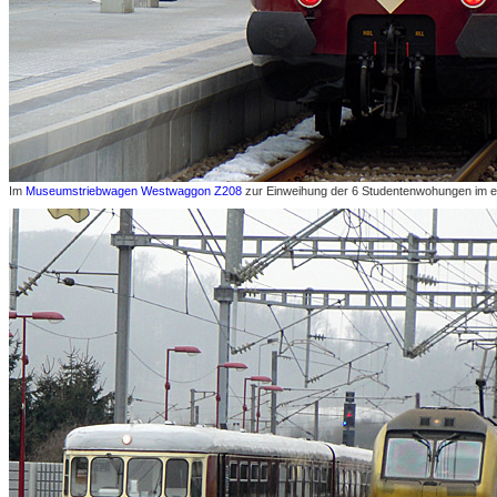
Im
Museumstriebwagen Westwaggon Z208
zur Einweihung der 6 Studentenwohungen im 