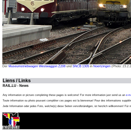
Der
Museumstriebwagen Westwaggon Z208
und
SNCB 1305
in
Noertzingen
(Photo: 23.2.
Liens / Links
RAIL.LU - News
Any information or picture completing these pages is welcome! For more information just send us an
e-ma
Toute information ou photo pouvant compléter ces pages est la bienvenue! Pour des informations suppl
Jede Information oder jedes Foto, welche(s) diese Seiten vervollständigen, ist herzlich willkommen! Für