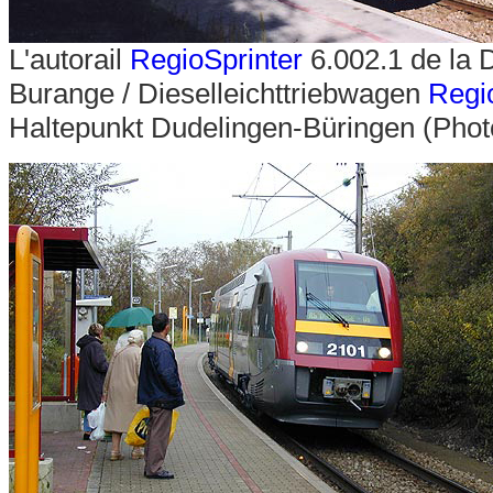
L'autorail
RegioSprinter
6.002.1 de la 
Burange / Dieselleichttriebwagen
Regi
Haltepunkt Dudelingen-Büringen (Phot