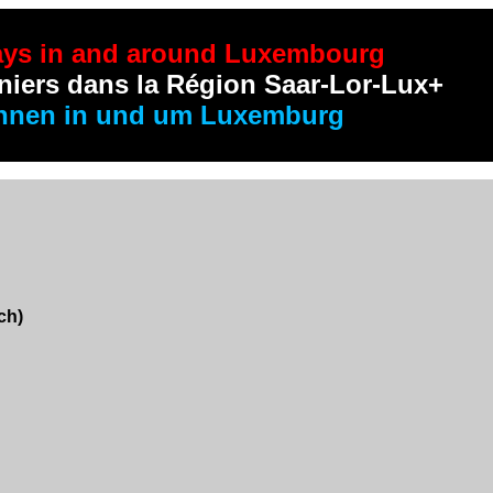
ays in and around Luxembourg
niers dans la Région Saar-Lor-Lux+
hnen in und um Luxemburg
ch)