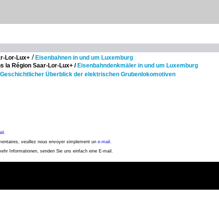
/
ar-Lor-Lux+
Eisenbahnen in und um Luxemburg
s la Région Saar-Lor-Lux+ /
Eisenbahndenkmäler in und um Luxemburg
Geschichtlicher Überblick der elektrischen Grubenlokomotiven
il.
émentaires, veuillez nous envoyer simplement un
e-mail.
mehr Informationen, senden Sie uns einfach eine E-mail.