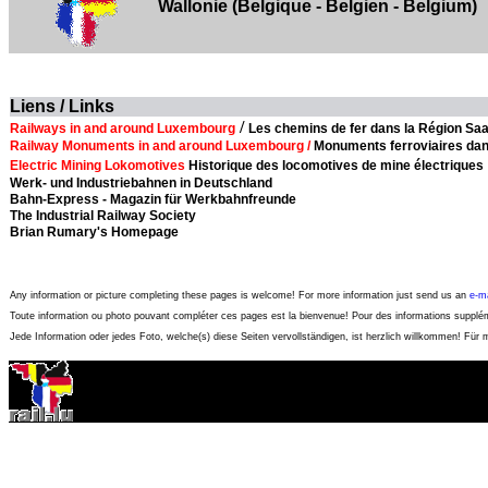
Wallonie (Belgique - Belgien - Belgium)
Liens / Links
/
Railways in and around Luxembourg
Les chemins de fer dans la Région Sa
Railway Monuments in and around Luxembourg /
Monuments ferroviaires dan
Electric Mining Lokomotives
Historique des locomotives de mine électriques
Werk- und Industriebahnen in Deutschland
Bahn-Express - Magazin für Werkbahnfreunde
The Industrial Railway Society
Brian Rumary's Homepage
Any information or picture completing these pages is welcome! For more information just send us an
e-ma
Toute information ou photo pouvant compléter ces pages est la bienvenue! Pour des informations suppl
Jede Information oder jedes Foto, welche(s) diese Seiten vervollständigen, ist herzlich willkommen! Für 