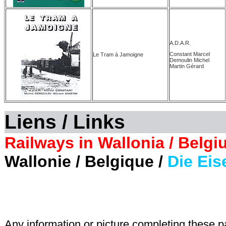
A.D.A.R.
Constant Marcel
Le Tram à Jamoigne
Demoulin Michel
Martin Gérard
Liens / Links
Railways in Wallonia / Belgi
Wallonie / Belgique /
Die Eis
Any information or picture completing these 