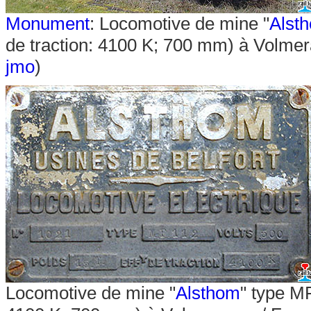
Monument
:
Locomotive de mine "
Alst
de traction: 4100 K; 700 mm) à Volmer
jmo
)
Locomotive de mine "
Alsthom
" type MF