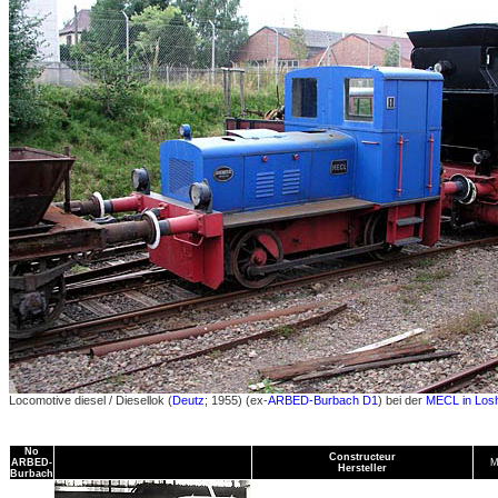
Locomotive diesel / Diesellok (
Deutz
; 1955) (ex-
ARBED-Burbach D1
) bei der
MECL in Los
No
Constructeur
ARBED-
M
Hersteller
Burbach