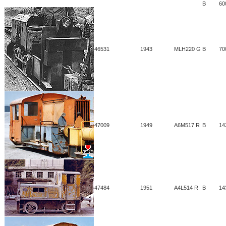
B
60
46531
1943
MLH220 G
B
70
47009
1949
A6M517 R
B
14
47484
1951
A4L514 R
B
14