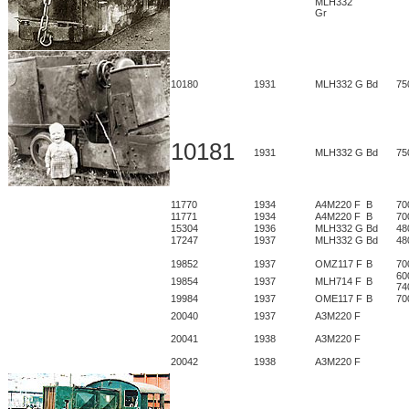
MLH332
Gr
10180
1931
MLH332 G
Bd
75
10181
1931
MLH332 G
Bd
75
11770
1934
A4M220 F
B
70
11771
1934
A4M220 F
B
70
15304
1936
MLH332 G
Bd
48
17247
1937
MLH332 G
Bd
48
19852
1937
OMZ117 F
B
70
60
19854
1937
MLH714 F
B
74
19984
1937
OME117 F
B
70
20040
1937
A3M220 F
20041
1938
A3M220 F
20042
1938
A3M220 F