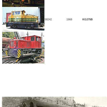
58242
1968
KG275B