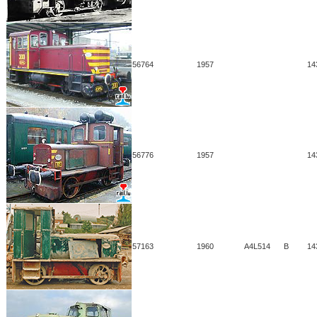
56764
1957
14
56776
1957
14
57163
1960
A4L514
B
14