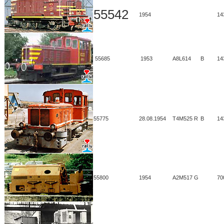
55542
1954
14
55685
1953
A8L614
B
14
55775
28.08.1954
T4M525 R
B
14
55800
1954
A2M517 G
70