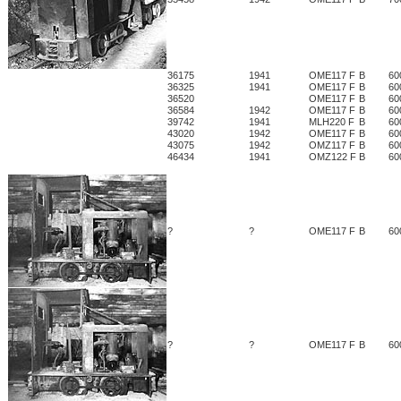
36175
1941
OME117 F
B
60
36325
1941
OME117 F
B
60
36520
OME117 F
B
60
36584
1942
OME117 F
B
60
39742
1941
MLH220 F
B
60
43020
1942
OME117 F
B
60
43075
1942
OMZ117 F
B
60
46434
1941
OMZ122 F
B
60
?
?
OME117 F
B
60
?
?
OME117 F
B
60