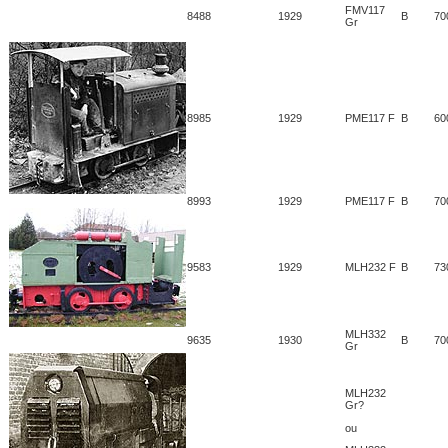
FMV117
8488
1929
B
70
Gr
8985
1929
PME117 F
B
60
8993
1929
PME117 F
B
70
9583
1929
MLH232 F
B
73
MLH332
9635
1930
B
70
Gr
MLH232
Gr?
ou