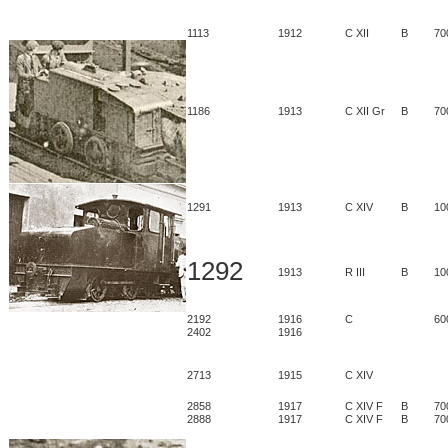
1113
1912
C XII
B
70
1186
1913
C XII Gr
B
70
1291
1913
C XIV
B
10
1292
1913
R III
B
10
2192
1916
C
60
2402
1916
2713
1915
C XIV
2858
1917
C XIV F
B
70
2888
1917
C XIV F
B
70