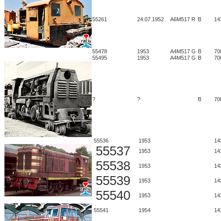
55261
24.07.1952
A6M517 R
B
14
55478
1953
A4M517 G
B
70
55495
1953
A4M517 G
B
70
?
?
B
70
55536
1953
14
55537
1953
14
55538
1953
14
55539
1953
14
55540
1953
14
55541
1954
14