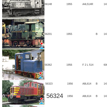
56148
1955
A4L514R
14
56201
1955
B
14
56362
1956
F 2 L 514
60
56323
1956
A8L614
B
14
56324
1956
A8L614
B
14