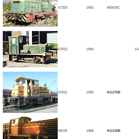
57203
1961
MS430C
57815
1964
14
57831
1965
KG275B
58235
1968
KG230B