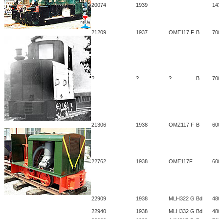
20074
1939
14
21209
1937
OME117 F
B
70
?
?
?
B
70
21306
1938
OMZ117 F
B
60
22762
1938
OME117F
60
22909
1938
MLH322 G
Bd
48
22940
1938
MLH332 G
Bd
48