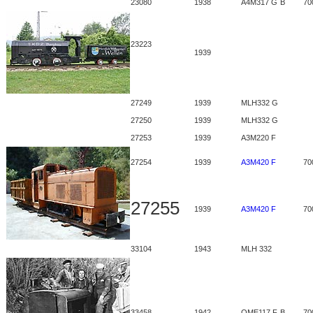
23080
1938
A4M317 G
B
70
23223
1939
27249
1939
MLH332 G
27250
1939
MLH332 G
27253
1939
A3M220 F
27254
1939
A3M420 F
70
27255
1939
A3M420 F
70
33104
1943
MLH 332
33458
1942
OME117 F
B
70