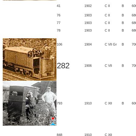
41
1902
C II
B
60
76
1903
C II
B
68
77
1903
C II
B
68
78
1903
C II
B
68
106
1904
C VII Gr
B
70
282
1906
C VII
B
70
793
1910
C XII
B
60
848
1910
C XII