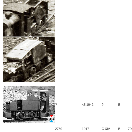
?
<5.1942
?
B
2780
1917
C XIV
B
70