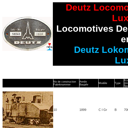
Deutz Locomot
Lu
Locomotives De
e
Deutz Lokom
Lu
Eca
No de construction
Année
Modèle
Type
(m
Fabriknummer
Baujahr
Spu
10
1899
C I Gr
B
70