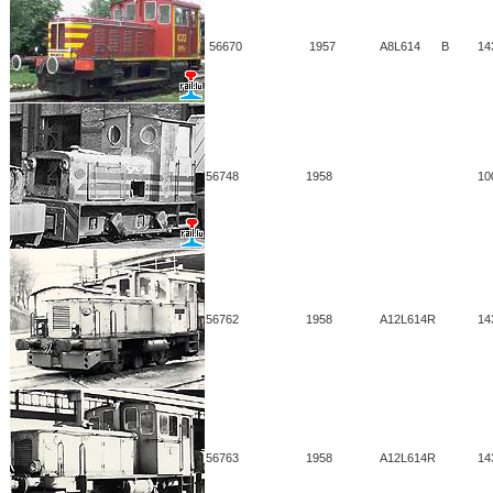
56670
1957
A8L614
B
14
56748
1958
10
56762
1958
A12L614R
14
56763
1958
A12L614R
14