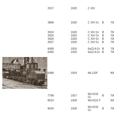
2917
1920
C XIV
3868
1920
C XIV Gr
B
70
3924
1920
C XIV Gr
B
70
3925
1920
C XIV Gr
B
70
3926
1920
C XIV Gr
B
70
3927
1920
C XIV Gr
B
70
6089
1920
6a22 A Gr
B
70
6090
1920
6a22 A Gr
B
70
6488
1924
ML132F
80
MLH232
7798
1927
B
70
Gr
8023
1928
MLH222 F
60
MLH232
8034
1928
B
70
Gr