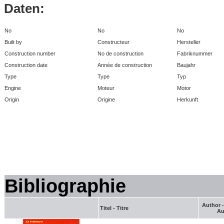
Daten:
No
No
No
Built by
Constructeur
Hersteller
Construction number
No de construction
Fabriknummer
Construction date
Année de construction
Baujahr
Type
Type
Typ
Engine
Moteur
Motor
Origin
Origine
Herkunft
Bibliographie
Author -
Titel - Titre
Au