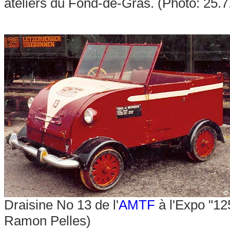
ateliers du Fond-de-Gras. (Photo: 25.
Draisine No 13 de l'
AMTF
à l'Expo "12
Ramon Pelles)