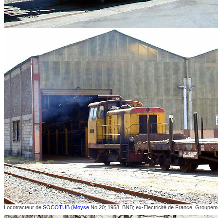
Locotracteur de
SOCOTUB
(
Moyse
No 20; 1958; BNB; ex-Electricité de France, Groupem