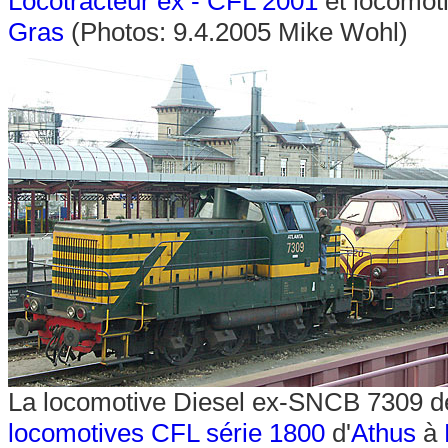
Locotracteur ex - CFL 2001
et locomot
Gras
(Photos: 9.4.2005 Mike Wohl)
La locomotive Diesel ex-SNCB 7309 de
locomotives CFL série 1800
d'
Athus
à