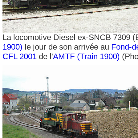
La locomotive Diesel ex-SNCB 7309 (BN
1900)
le jour de son arrivée au
Fond-d
CFL 2001
de l'
AMTF (Train 1900)
(Pho