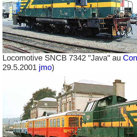
Locomotive SNCB 7342 "Java" au
Cont
29.5.2001
jmo
)