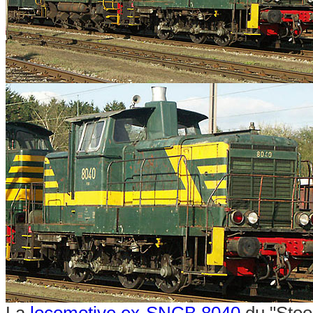
La
locomotive ex-SNCB 8040
du "Stoo