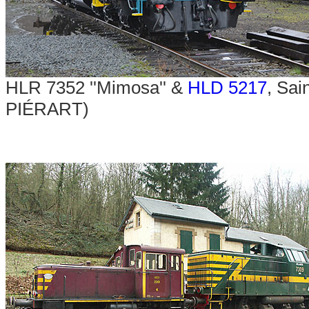
HLR 7352 ''Mimosa'' &
HLD 5217
, Sai
PIÉRART)