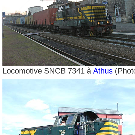
Locomotive SNCB 7341 à
Athus
(Phot