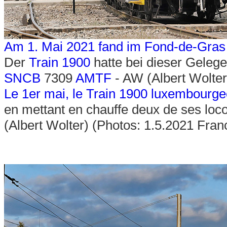
Am 1. Mai 2021 fand im Fond-de-Gras 
Der
Train 1900
hatte bei dieser Gelege
SNCB
7309
AMTF
- AW (Albert Wolter
Le 1er mai, le Train 1900 luxembourge
en mettant en chauffe deux de ses loco
(Albert Wolter) (Photos: 1.5.2021 Fra