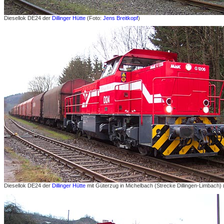
Diesellok DE24 der
Dillinger Hütte
(Foto:
Jens Breitkopf
)
Diesellok DE24 der
Dillinger Hütte
mit Güterzug in Michelbach (Strecke Dillingen-Limbach)