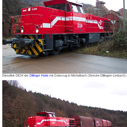
Diesellok DE24 der
Dillinger Hütte
mit Güterzug in Michelbach (Strecke Dillingen-Limbach)