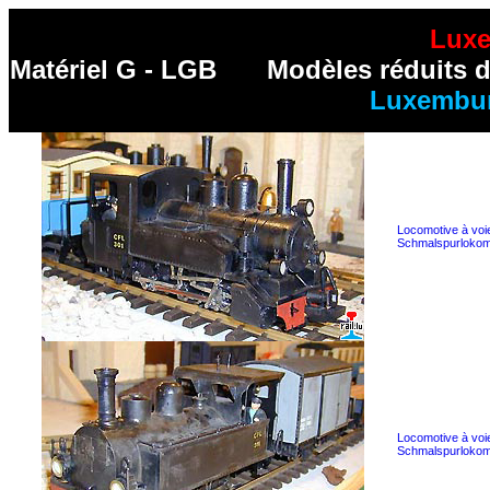
Luxe
Matériel G - LGB
Mod
è
les réduits
Luxembur
Locomotive à voi
Schmalspurlokom
Locomotive à voie
Schmalspurlokom