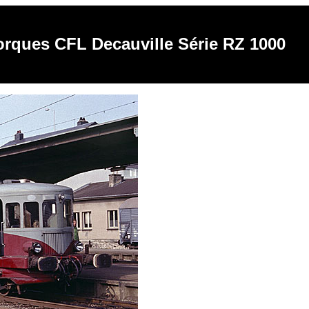
rques CFL Decauville Série RZ 1000