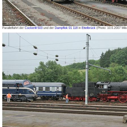
Parallelfahrt der
Cockerill 503
und der
Dampflok 01 118
in
Ettelbrück
(Photo: 10.6.2007 Mik