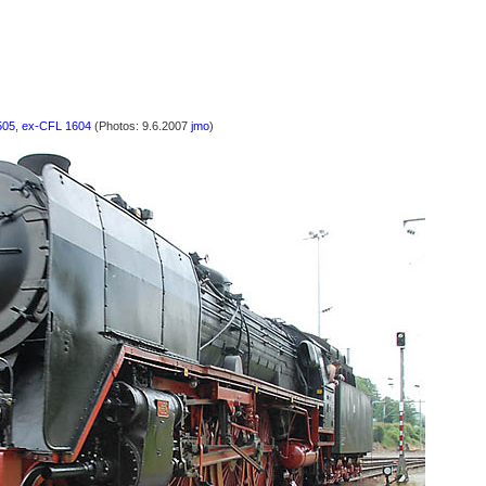
505
,
ex-CFL 1604
(Photos: 9.6.2007
jmo
)