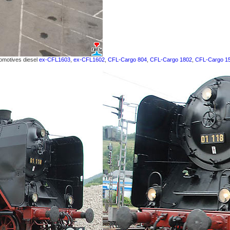
comotives diesel
ex-CFL1603
,
ex-CFL1602
,
CFL-Cargo 804
,
CFL-Cargo 1802
,
CFL-Cargo 1