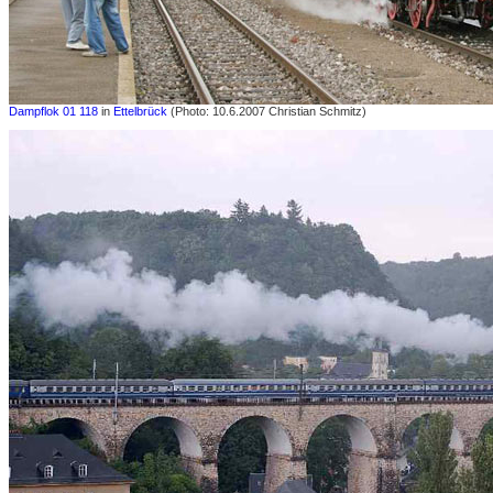
Dampflok 01 118
in
Ettelbrück
(Photo: 10.6.2007 Christian Schmitz)