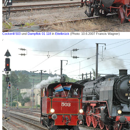
Cockerill 503
und
Dampflok 01 118
in
Ettelbrück
(Photo: 10.6.2007 Francis Wagner)