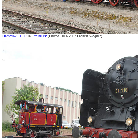
Dampflok 01 118
in
Ettelbrück
(Photos: 10.6.2007 Francis Wagner)