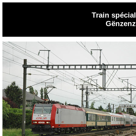
Train spécia
Gënzenz