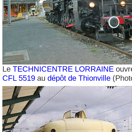
Le
TECHNICENTRE LORRAINE
ouvre
CFL 5519
au
dépôt de Thionville
(Photo