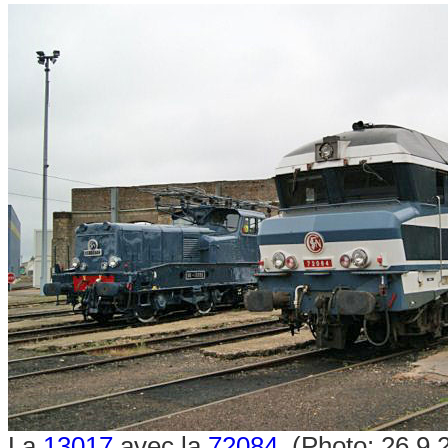
La
13017
avec la
72084
. (Photo: 26.9.