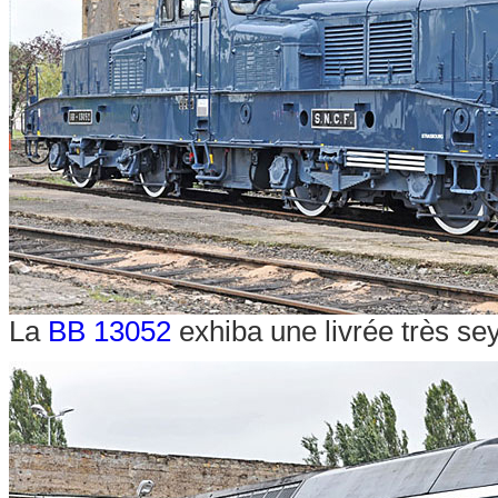
La
BB 13052
exhiba une livrée très s