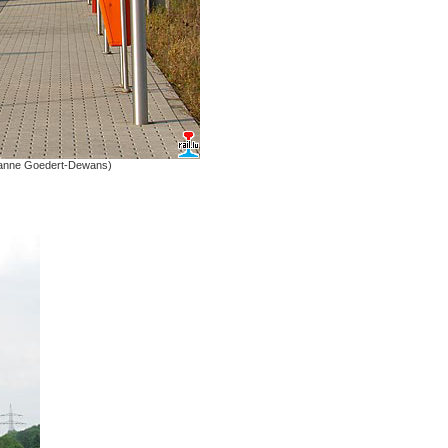
anne Goedert-Dewans)