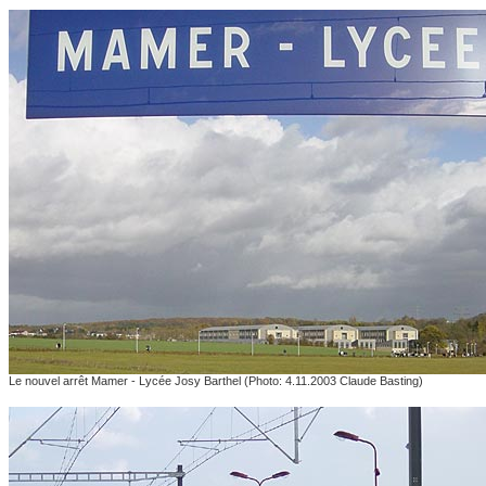
Le nouvel arrêt Mamer - Lycée Josy Barthel (Photo: 4.11.2003 Claude Basting)