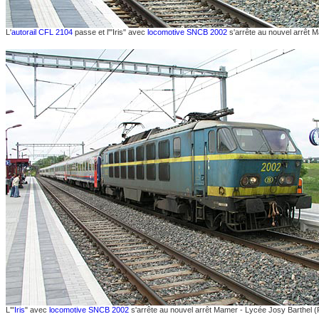
L'
autorail CFL 2104
passe et l'"Iris" avec
locomotive SNCB 2002
s'arrête au nouvel arrêt 
L'"
Iris
" avec
locomotive SNCB 2002
s'arrête au nouvel arrêt Mamer - Lycée Josy Barthel 