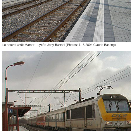
Le nouvel arrêt Mamer - Lycée Josy Barthel (Photos: 11.5.2004 Claude Basting)