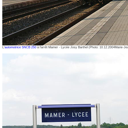
L'
automotrice SNCB 250
à l'arrêt Mamer - Lycée Josy Barthel (Photo: 10.12.2004
Marie-Je