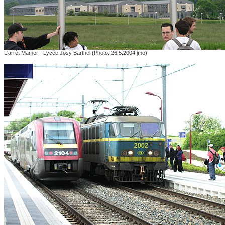
L'arrêt Mamer - Lycée Josy Barthel (Photo: 26.5.2004 jmo)