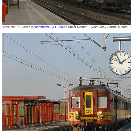
Train No 5713 avec la
locomotive CFL 3009
à l'arrêt Mamer - Lycée Josy Barthel (Photo:
1