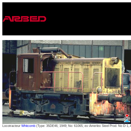
Locotracteur
Whitcomb
(Type: 35DE46; 1949; No: 61065; ex-Amerlex Steel Prod. No D-1, A