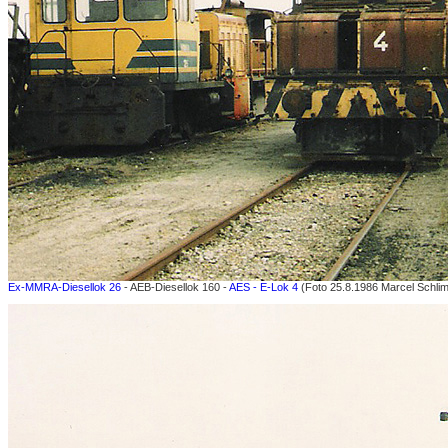
Ex-MMRA-Diesellok 26
- AEB-Diesellok 160 -
AES - E-Lok 4
(Foto 25.8.1986 Marcel Schlim