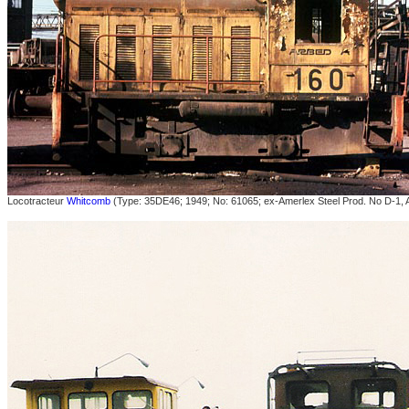
Locotracteur
Whitcomb
(Type: 35DE46; 1949; No: 61065; ex-Amerlex Steel Prod. No D-1, 