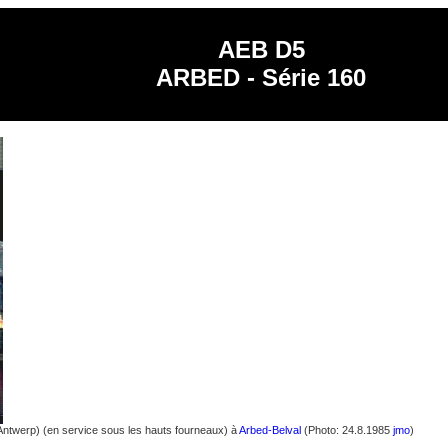
AEB D5
ARBED - Série 160
ntwerp) (en service sous les hauts fourneaux) à
Arbed-Belval
(Photo: 24.8.1985
jmo
)