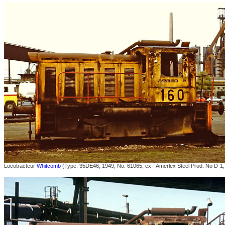
Locotracteur
Whitcomb
(Type: 35DE46; 1949; No: 61065; ex - Amerlex Steel Prod. No D-1,