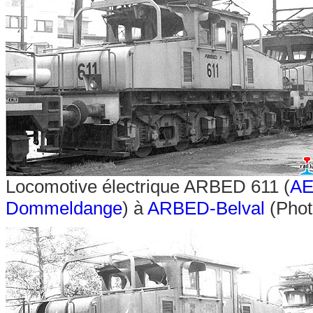
Locomotive électrique ARBED 611 (
A
Dommeldange
) à
ARBED-Belval
(Phot