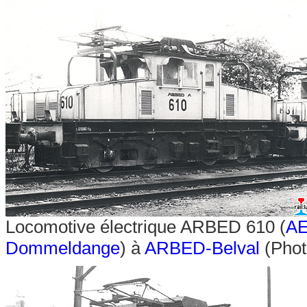
Locomotive électrique ARBED 610 (
A
Dommeldange
) à
ARBED-Belval
(Phot