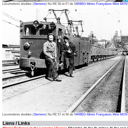
Locomotives doubles (
Siemens
) No RE 56 et 5? de l'
ARBED-Mines Françaises
Mine MO
Locomotives doubles (
Siemens
) No RE 57 et 56 de l'
ARBED-Mines Françaises
Mine MO
Liens / Links