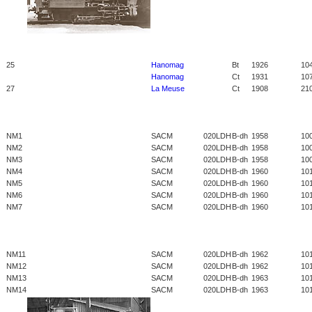
25
Hanomag
Bt
1926
10
Hanomag
Ct
1931
10
27
La Meuse
Ct
1908
21
NM1
SACM
020LDH
B-dh
1958
10
NM2
SACM
020LDH
B-dh
1958
10
NM3
SACM
020LDH
B-dh
1958
10
NM4
SACM
020LDH
B-dh
1960
10
NM5
SACM
020LDH
B-dh
1960
10
NM6
SACM
020LDH
B-dh
1960
10
NM7
SACM
020LDH
B-dh
1960
10
NM11
SACM
020LDH
B-dh
1962
10
NM12
SACM
020LDH
B-dh
1962
10
NM13
SACM
020LDH
B-dh
1963
10
NM14
SACM
020LDH
B-dh
1963
10