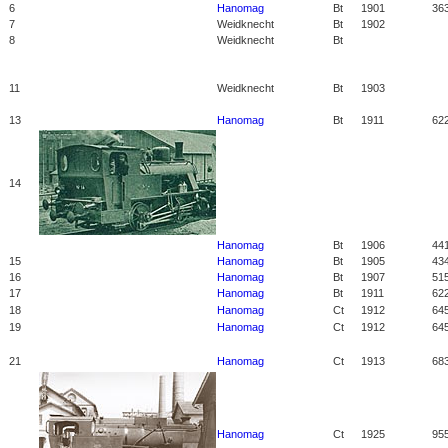
6
Hanomag
Bt
1901
36
7
Weidknecht
Bt
1902
8
Weidknecht
Bt
11
Weidknecht
Bt
1903
13
Hanomag
Bt
1911
62
14
Hanomag
Bt
1906
44
15
Hanomag
Bt
1905
43
16
Hanomag
Bt
1907
51
17
Hanomag
Bt
1911
62
18
Hanomag
Ct
1912
64
19
Hanomag
Ct
1912
64
21
Hanomag
Ct
1913
68
Hanomag
Ct
1925
95