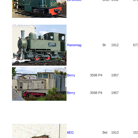
Hanomag
Bt
1912
67
Berry
3598 P4
1957
Berry
3598 P4
1957
AEG
Bel
1913
15