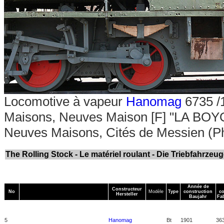
Locomotive à vapeur
Hanomag
6735 /
Maisons, Neuves Maison [F] "LA BOYO
Neuves Maisons, Cités de Messien (P
The Rolling Stock - Le matériel roulant - Die Triebfahrzeu
Année de
Constructeur
No
Modèle
Type
construction
co
Hersteller
Baujahr
Fa
5
Hanomag
Bt
1901
36