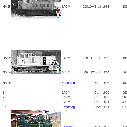
NM15
SACM
020LDH
B-dh
1963
10
NM22
SACM
030LDH
C-dh
1962
10
NM23
SACM
030LDH
C-dh
1963
20
NM25
Hanomag
Bfl
1926
10
1
SACM
Ct
1885
36
2
SACM
Ct
1885
36
3
SACM
Ct
1891
42
22
Hanomag
Bn2t
1921
97
La Meuse
Bn2t
1902
17