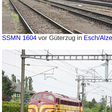
SSMN 1604
vor Güterzug in
Esch/Alze