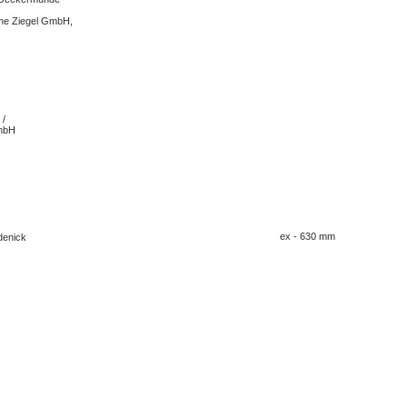
he Ziegel GmbH,
 /
GmbH
ex - 630 mm
denick