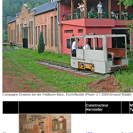
Campagne Draisine bei der Feldbunn Banz, Esch/Alzette
(Photo: 2.7.2009 Armand Wadlé)
Constructeur
M
Hersteller
T