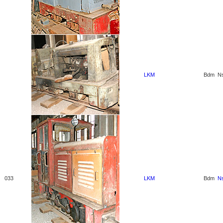
LKM
Bdm
N
033
LKM
Bdm
N