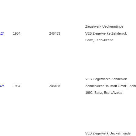
Ziegelwerk Ueckermünde
VEB Ziegelwerke Zehdenick
s2f
1954
248453
Banz, Esch/Alzette
VEB Ziegelwerke Zehdenick
Zehdenicker Baustoff GmbH, Zeh
s2f
1954
248468
1992: Banz, Esch/Alzette
VEB Ziegelwerk Ueckermünde