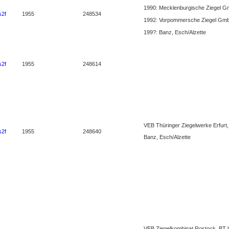
1990: Mecklenburgische Ziegel 
s2f
1955
248534
1992: Vorpommersche Ziegel Gm
199?: Banz, Esch/Alzette
s2f
1955
248614
VEB Thüringer Ziegelwerke Erfurt
s2f
1955
248640
Banz, Esch/Alzette
VEB Ziegelkombinat Rostock, BT