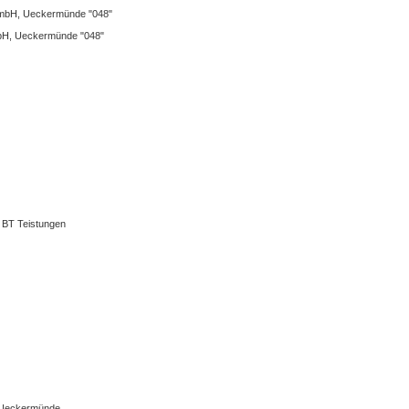
GmbH, Ueckermünde "048"
bH, Ueckermünde "048"
, BT Teistungen
 Ueckermünde