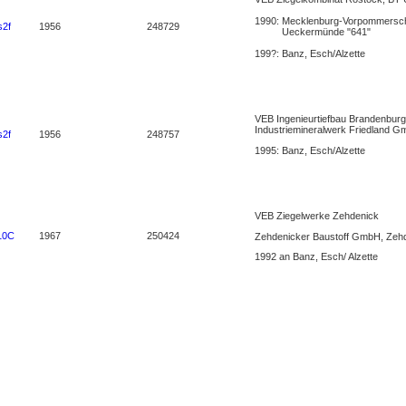
1990: Mecklenburg-Vorpommersc
s2f
1956
248729
Ueckermünde "641"
199?: Banz, Esch/Alzette
VEB Ingenieurtiefbau Brandenburg
Industriemineralwerk Friedland 
s2f
1956
248757
1995: Banz, Esch/Alzette
VEB Ziegelwerke Zehdenick
10C
1967
250424
Zehdenicker Baustoff GmbH, Zeh
1992 an Banz, Esch/ Alzette