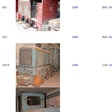
641
LKM
Bdm
N
016
LKM
Bdm
N
100-8
LKM
Cdm
V