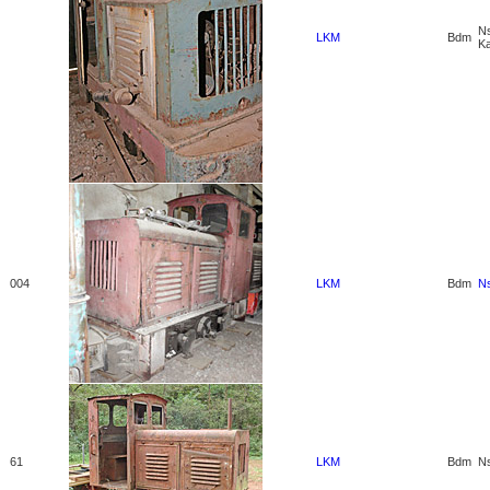
Ns
LKM
Bdm
Ka
004
LKM
Bdm
N
61
LKM
Bdm
N