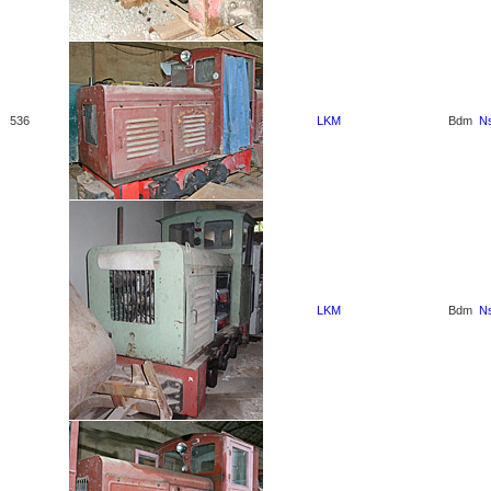
536
LKM
Bdm
N
LKM
Bdm
N