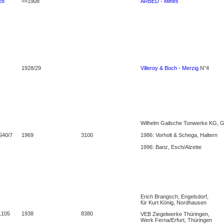
28
<=1908
ARBED - Mines
1928/29
Villeroy & Boch - Merzig
N°4
Wilhelm Gailsche Tonwerke KG, 
S40/7
1969
3100
1986: Vorholt & Schega, Haltern
1996: Banz, Esch/Alzette
Erich Brangsch, Engelsdorf,
für Kurt König, Nordhausen
L105
1938
8380
VEB Ziegelwerke Thüringen,
Werk Ferna/Erfurt, Thüringen