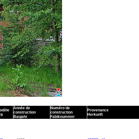
Année de
Numéro de
odèle
Provenance
construction
construction
yp
Herkunft
Baujahr
Fabiknummer