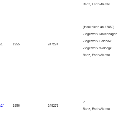
Banz, Esch/Alzette
(Heckblech an 47050)
Ziegelwerk Möllenhagen
Ziegelwerk Pölchow
s1
1955
247274
Ziegelwerk Woldegk
Banz, Esch/Alzette
?
s2f
1956
248279
Banz, Esch/Alzette