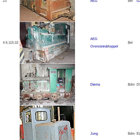
23
AEG
Bel
U
AEG
4 6.115.02
Bel
Orenstein&Koppel
Diema
Bdm
D
Jung
Bdm
E