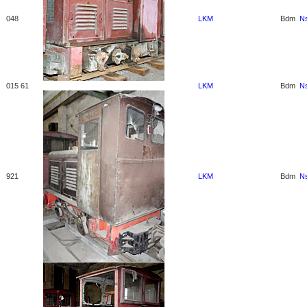
048
LKM
Bdm
N
015 61
LKM
Bdm
N
921
LKM
Bdm
N