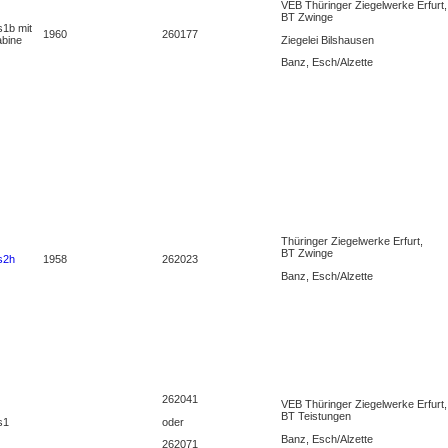
VEB Thüringer Ziegelwerke Erfurt,
BT Zwinge
1b mit
1960
260177
Ziegelei Bilshausen
bine
Banz, Esch/Alzette
Thüringer Ziegelwerke Erfurt,
BT Zwinge
s2h
1958
262023
Banz, Esch/Alzette
262041
VEB Thüringer Ziegelwerke Erfurt,
BT Teistungen
oder
s1
Banz, Esch/Alzette
262071