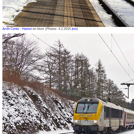
Arrêt Cents - Hamm
en hiver (Photos: 4.2.2015
jmo
)