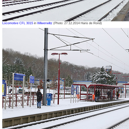
Locomotive CFL 3015
in
Wilwerwiltz
(Photo: 27.12.2014 Hans de Rond)