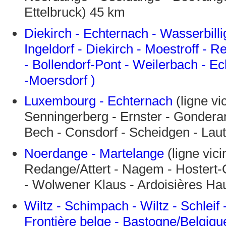
Ettelbruck) 45 km
Diekirch - Echternach - Wasserbillig
Ingeldorf - Diekirch - Moestroff - R
- Bollendorf-Pont - Weilerbach - Ec
-Moersdorf )
Luxembourg - Echternach
(ligne vi
Senningerberg - Ernster - Gonderange
Bech - Consdorf - Scheidgen - Lau
Noerdange - Martelange
(ligne vic
Redange/Attert - Nagem - Hostert-
- Wolwener Klaus - Ardoisières Ha
Wiltz - Schimpach - Wiltz - Schleif 
Frontière belge - Bastogne/Belgiqu