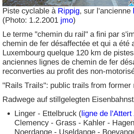
Piste cyclable à
Rippig
, sur l'ancienne
(Photo: 1.2.2001
jmo
)
Le terme "chemin du rail" a fini par s
chemin de fer désaffectée et qui a été a
Luxembourg quelque 120 km de pistes c
anciennes lignes de chemin de fer désa
reconverties au profit des non-motoris
"Rails Trails": public trails from former
Radwege auf stillgelegten Eisenbahns
Linger - Ettelbruck (
ligne de l'Attert 
Clemency - Grass - Kahler - Hagen 
Noerdange - Useldange - Boevange/