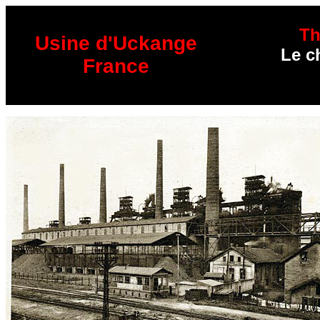
Th
Usine d'Uckange
Le c
France