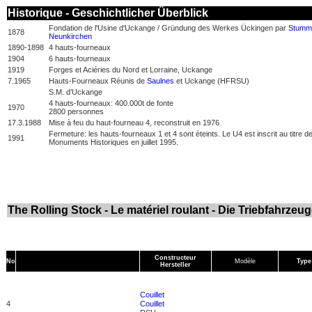
Historique - Geschichtlicher Überblick
Fondation de l'Usine d'Uckange / Gründung des Werkes Ückingen par
Stumm
1878
Neunkirchen
1890-1898
4 hauts-fourneaux
1904
6 hauts-fourneaux
1919
Forges et Aciéries du Nord et Lorraine, Uckange
7.1965
Hauts-Fourneaux Réunis de
Saulnes
et Uckange (HFRSU)
S.M. d’Uckange
4 hauts-fourneaux: 400.000t de fonte
1970
2800 personnes
17.3.1988
Mise à feu du haut-fourneau 4, reconstruit en 1976
Fermeture: les hauts-fourneaux 1 et 4 sont éteints. Le U4 est inscrit au titre d
1991
Monuments Historiques en juillet 1995.
The Rolling Stock - Le matériel roulant - Die Triebfahrzeu
Constructeur
No
Modèle
Type
Hersteller
Couillet
4
Couillet