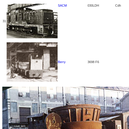
SACM
030LDH
Cdh
31
Berry
3698 F6