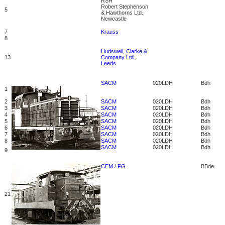
RSH
Robert Stephenson
5
& Hawthorns Ltd.,
Newcastle
7
Krauss
8
Hudswell, Clarke &
13
Company Ltd.,
Leeds
SACM
020LDH
Bdh
1
2
SACM
020LDH
Bdh
3
SACM
020LDH
Bdh
4
SACM
020LDH
Bdh
5
SACM
020LDH
Bdh
6
SACM
020LDH
Bdh
7
SACM
020LDH
Bdh
8
SACM
020LDH
Bdh
SACM
020LDH
Bdh
9
CEM
/
FG
BBde
21