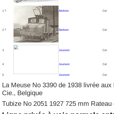
1 ?
Alsthom
Cel
2 ?
Alsthom
Cel
3
Jeumont
Cel
4
Jeumont
Cel
5
Jeumont
Cel
La Meuse No 3390 de 1938 livrée aux
Cie., Belgique
Tubize No 2051 1927 725 mm Rateau e