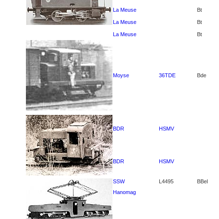
La Meuse
Bt
La Meuse
Bt
La Meuse
Bt
Moyse
36TDE
Bde
BDR
HSMV
BDR
HSMV
SSW
L4495
BBel
Hanomag