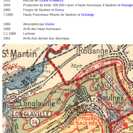
1931
Rachat de l'
Usine d'Halanzy
1955
Production de fonte: 300.000 t avec 4 hauts-fourneaux à Saulnes et
Hussig
1960
Forges de Saulnes et
Gorcy
7.1965
Hauts-Fourneaux Réunis de Saulnes et
Uckange
1966
Absorption par
Usinor
1968
Arrêt des hauts fourneaux
1.1.1988
Lorfonte
1991
Arrêt d'un dernier four électrique