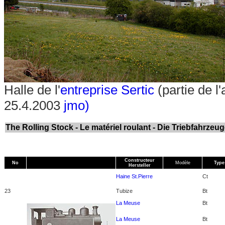
Halle de l'
entreprise Sertic
(partie de l
25.4.2003
jmo)
The Rolling Stock - Le matériel roulant - Die Triebfahrzeu
Constructeur
No
Modèle
Type
Hersteller
Haine St.Pierre
Ct
23
Tubize
Bt
La Meuse
Bt
La Meuse
Bt