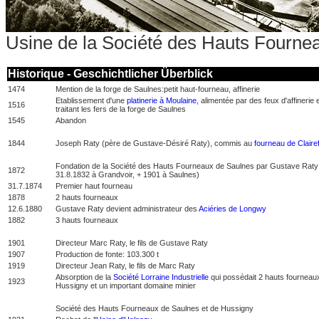
Usine de la Société des Hauts Fourne
Historique - Geschichtlicher Überblick
1474
Mention de la forge de Saulnes:petit haut-fourneau, affinerie
Etablissement d'une
platinerie à Moulaine
, alimentée par des feux d'affinerie 
1516
traitant les fers de la forge de Saulnes
1545
Abandon
1844
Joseph Raty (père de Gustave-Désiré Raty), commis au
fourneau de Claire
Fondation de la
Société des Hauts Fourneaux de Saulnes
par Gustave Raty
1872
31.8.1832 à Grandvoir, + 1901 à Saulnes)
31.7.1874
Premier haut fourneau
1878
2 hauts fourneaux
12.6.1880
Gustave Raty devient administrateur des
Aciéries de Longwy
1882
3 hauts fourneaux
1901
Directeur Marc Raty, le fils de Gustave Raty
1907
Production de fonte: 103.300 t
1919
Directeur Jean Raty, le fils de Marc Raty
Absorption de la
Société Lorraine Industrielle
qui possédait 2 hauts fourneau
1923
Hussigny et un important domaine minier
Société des Hauts Fourneaux de Saulnes
et de Hussigny