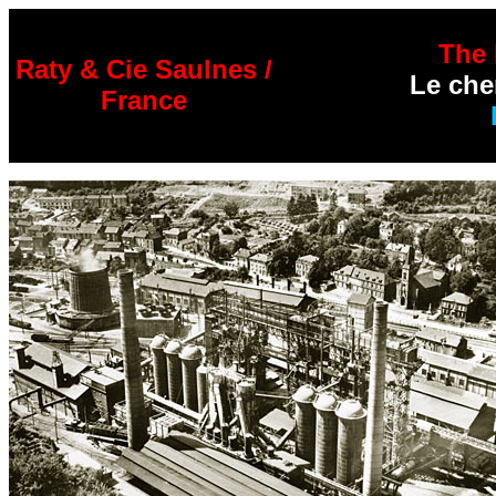
The 
Raty & Cie Saulnes /
Le che
France