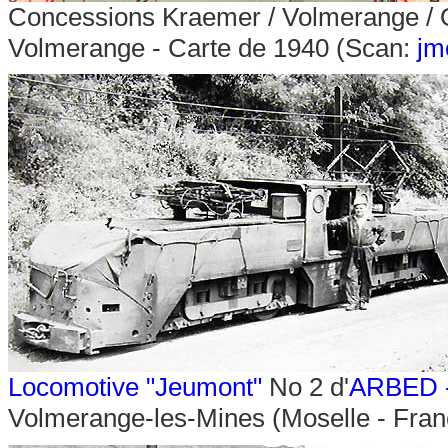
Concessions Kraemer / Volmerange / 
Volmerange
- Carte de 1940
(Scan:
jm
Locomotive "Jeumont"
No 2 d'
ARBED -
Volmerange-les-Mines (Moselle - Franc