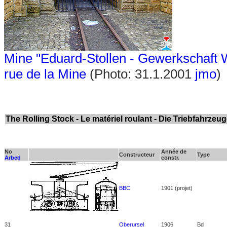
Mine "Eduard-Stollen - Gewerkschaft 
rue de la Mine
(Photo: 31.1.2001
jmo
)
The Rolling Stock - Le matériel roulant - Die Triebfahrzeu
No
Année de
Constructeur
Type
Arbed
constr.
BBC
1901 (projet)
31
Oberursel
1906
Bd