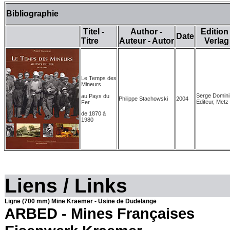
Bibliographie
Titel -
Author -
Edition 
Date
Titre
Auteur - Autor
Verlag
Le Temps des
Mineurs
Serge Domini
au Pays du
Philippe Stachowski
2004
Editeur, Metz
Fer
de 1870 à
1980
Liens / Links
Ligne (700 mm) Mine Kraemer - Usine de Dudelange
ARBED - Mines Françaises