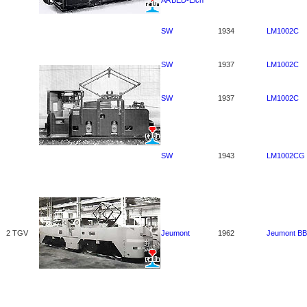
ARBED-Eich
SW
1934
LM1002C
SW
1937
LM1002C
SW
1937
LM1002C
SW
1943
LM1002CG
2 TGV
Jeumont
1962
Jeumont BB