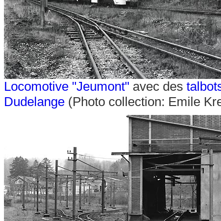
Locomotive "Jeumont"
avec des
talbot
Dudelange
(Photo collection: Emile Kr