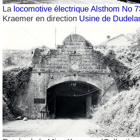
La
locomotive électrique Alsthom No 7
Kraemer en direction
Usine de Dudela