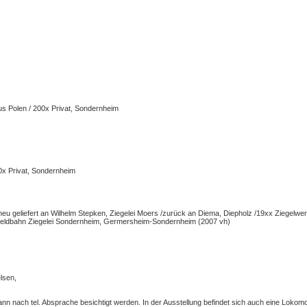
 Polen / 200x Privat, Sondernheim
x Privat, Sondernheim
eu geliefert an Wilhelm Stepken, Ziegelei Moers /zurück an Diema, Diepholz /19xx Ziegelw
tfeldbahn Ziegelei Sondernheim, Germersheim-Sondernheim (2007 vh)
lsen,
nn nach tel. Absprache besichtigt werden. In der Ausstellung befindet sich auch eine Lokomo