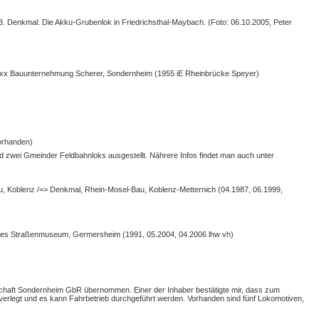
873. Denkmal: Die Akku-Grubenlok in Friedrichsthal-Maybach. (Foto: 06.10.2005, Peter
9xx Bauunternehmung Scherer, Sondernheim (1955 iE Rheinbrücke Speyer)
vorhanden)
 zwei Gmeinder Feldbahnloks ausgestellt. Nährere Infos findet man auch unter
u, Koblenz /=> Denkmal, Rhein-Mosel-Bau, Koblenz-Metternich (04.1987, 06.1999,
hes Straßenmuseum, Germersheim (1991, 05.2004, 04.2006 lhw vh)
schaft Sondernheim GbR übernommen. Einer der Inhaber bestätigte mir, dass zum
rlegt und es kann Fahrbetrieb durchgeführt werden. Vorhanden sind fünf Lokomotiven,