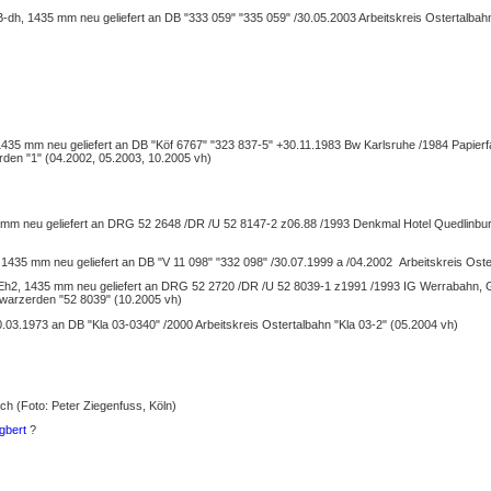
 B-dh, 1435 mm neu geliefert an DB "333 059" "335 059" /30.05.2003 Arbeitskreis Ostertalba
 1435 mm neu geliefert an DB "Köf 6767" "323 837-5" +30.11.1983 Bw Karlsruhe /1984 Papie
rden "1" (04.2002, 05.2003, 10.2005 vh)
mm neu geliefert an DRG 52 2648 /DR /U 52 8147-2 z06.88 /1993 Denkmal Hotel Quedlinburge
, 1435 mm neu geliefert an DB "V 11 098" "332 098" /30.07.1999 a /04.2002 Arbeitskreis Ost
Eh2, 1435 mm neu geliefert an DRG 52 2720 /DR /U 52 8039-1 z1991 /1993 IG Werrabahn, 
hwarzerden "52 8039" (10.2005 vh)
03.1973 an DB "Kla 03-0340" /2000 Arbeitskreis Ostertalbahn "Kla 03-2" (05.2004 vh)
h (Foto: Peter Ziegenfuss, Köln)
gbert
?