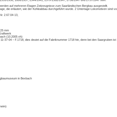
werden auf mehreren Etagen Zeitzeugnisse zum Saarländischen Bergbau ausgestellt.
age, die erläutert, wie der Kohleabbau durchgeführt wurde. 2 Untertage-Lokomotiven sind v
r. 2.67.04-13,
 725 mm
Kraftwerk
ach (10.2005 vh)
: 11-37-04 – F.1718, dies deutet auf die Fabriknummer 1718 hin, denn bei den Saargruben i
rgbaumuseum in Bexbach
sheim)