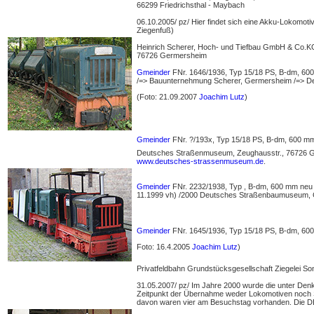
66299 Friedrichsthal - Maybach
06.10.2005/ pz/ Hier findet sich eine Akku-Lokomoti
Ziegenfuß)
Heinrich Scherer, Hoch- und Tiefbau GmbH & Co.KG,
76726 Germersheim
Gmeinder
FNr. 1646/1936, Typ 15/18 PS, B-dm, 60
/=> Bauunternehmung Scherer, Germersheim /=> D
(Foto: 21.09.2007
Joachim Lutz
)
Gmeinder
FNr. ?/193x, Typ 15/18 PS, B-dm, 600 mm 
Deutsches Straßenmuseum, Zeughausstr., 76726 G
www.deutsches-strassenmuseum.de
.
Gmeinder
FNr. 2232/1938, Typ , B-dm, 600 mm neu 
11.1999 vh) /2000 Deutsches Straßenbaumuseum, 
Gmeinder
FNr. 1645/1936, Typ 15/18 PS, B-dm, 60
Foto: 16.4.2005
Joachim Lutz
)
Privatfeldbahn Grundstücksgesellschaft Ziegelei
31.05.2007/ pz/ Im Jahre 2000 wurde die unter Den
Zeitpunkt der Übernahme weder Lokomotiven noch S
davon waren vier am Besuchstag vorhanden. Die D