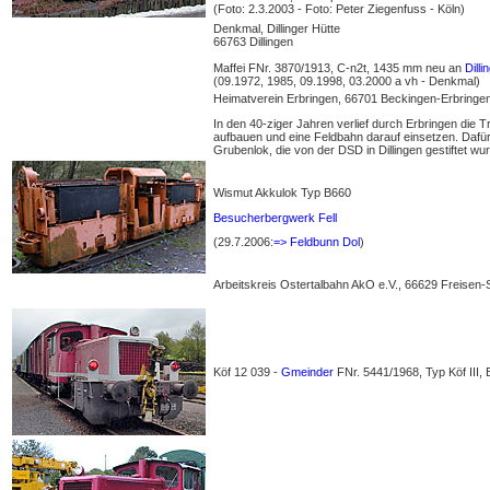
(Foto: 2.3.2003 - Foto: Peter Ziegenfuss - Köln)
Denkmal, Dillinger Hütte
66763 Dillingen
Maffei FNr. 3870/1913, C-n2t, 1435 mm neu an
Dilli
(09.1972, 1985, 09.1998, 03.2000 a vh - Denkmal)
Heimatverein Erbringen, 66701 Beckingen-Erbringe
In den 40-ziger Jahren verlief durch Erbringen die
aufbauen und eine Feldbahn darauf einsetzen. Daf
Grubenlok, die von der DSD in Dillingen gestiftet 
Wismut Akkulok Typ B660
Besucherbergwerk Fell
(29.7.2006:
=> Feldbunn Dol
)
Arbeitskreis Ostertalbahn AkO e.V., 66629 Freisen
Köf 12 039 -
Gmeinder
FNr. 5441/1968, Typ Köf III,