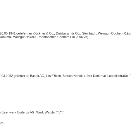
.05.1941 geliefert an Klöckner & Co., Duisburg, für Otto Steinbach, Weingut, Cochem /1
 Denkmal, Weingut Haxel & Rademacher, Cochem (10.2006 vh)
3.1952 geliefert an Basalt AG, Linz/Rhein, Betrieb Hoffeld /19xx Denkmal, Leopoldstraße, F
n Eisenwerk Buderus AG, Werk Wetzlar "IV" /
dt