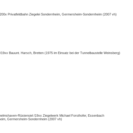
) /200x Privatfeldbahn Ziegelei Sondernheim, Germersheim-Sondernheim (2007 vh)
9xx Bauunt. Harsch, Bretten (1975 im Einsatz bei der Tunnelbaustelle Weinsberg)
helmshaven-Rüstensiel /19xx Ziegelwerk Michael Forsthofer, Essenbach
rnheim, Germersheim-Sondernheim (2007 vh)