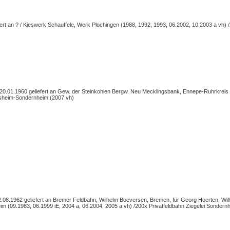
rt an ? / Kieswerk Schauffele, Werk Plochingen (1988, 1992, 1993, 06.2002, 10.2003 a vh
.01.1960 geliefert an Gew. der Steinkohlen Bergw. Neu Mecklingsbank, Ennepe-Ruhrkreis /1
rsheim-Sondernheim (2007 vh)
08.1962 geliefert an Bremer Feldbahn, Wilhelm Boeversen, Bremen, für Georg Hoerten, Wil
m (09.1983, 06.1999 iE, 2004 a, 06.2004, 2005 a vh) /200x Privatfeldbahn Ziegelei Sonde