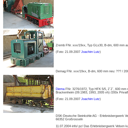
Zremb FNr. xxx/19xx, Typ GLs30, B-dm, 600 mm aus
(Foto: 21.09.2007
Joachim Lutz
)
Demag FNr. xxx/19xx, B-dm, 600 mm neu: ??? / 200
Diema
FNr. 3276/1972, Typ HFK 5/5, 2´2´, 600 mm n
Brackenheim (09.1983, 1993, 2005 vh) /200x Priva
(Foto: 21.09.2007
Joachim Lutz
)
DSK-Deutsche Steinkohle AG - Erlebnisbergwerk Ve
66352 Großrosseln
11.07.2004-info/ pz/ Das Erlebnisbergwerk Velsen ka