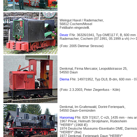
Weingut Haxel / Rademacher,
56812 Cochem/Mosel
Feldbahn eingestellt.
Deutz
FNr. 36326/1941, Typ OME117 F, B, 600 mm 20
Rademacher, Cochem (07.1991, 05.1999 a vh) /=>
(Foto: 2005 Dietmar Stresow)
Denkmal, Firma Mercator, Leopoldstrasse 25,
54550 Daun
Diema
FNr. 1497/1952, Typ DL8, B-dm, 600 mm - 07.0
(Foto: 2.3.2003, Peter Ziegenfuss - Köln)
Denkmal, Im Grafenwald, Dorint-Ferienpark,
54550 Daun-Gemünden
Hanomag
FNr. 829 7/1917, C-n2t, 1435 mm - neu a
1967 Privat, Helmuth Strotjohann, Rüdesheim
"HERBY" (1968 iE)
1974 Deutsche Museums-Eisenbahn DME, Darmsta
"HERBY" (lhw)
1977 Denkmal, Ferienpark Daun "HERBY"