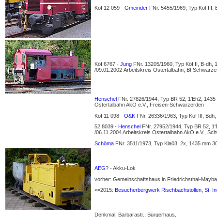
Köf 12 059 -
Gmeinder
FNr. 5455/1969, Typ Köf III,
Köf 6767 -
Jung
FNr. 13205/1960, Typ Köf II, B-dh,
/09.01.2002 Arbeitskreis Ostertalbahn, Bf Schwarze
Henschel
FNr. 27826/1944, Typ BR 52, 1'Eh2, 1435 
Ostertalbahn AkO e.V., Freisen-Schwarzerden
Köf 11 098 -
O&K
FNr. 26336/1963, Typ Köf III, Bdh
52 8039 -
Henschel
FNr. 27952/1944, Typ BR 52, 1'
/06.11.2004 Arbeitskreis Ostertalbahn AkO e.V., Sc
Schöma
FNr. 3511/1973, Typ Kla03, 2x, 1435 mm 30.
AEG
? - Akku-Lok
vorher: Gemeinschaftshaus in Friedrichsthal-Maybac
<=2015:
Besucherbergwerk Rischbachstollen, St. In
Denkmal, Barbarastr., Bürgerhaus,