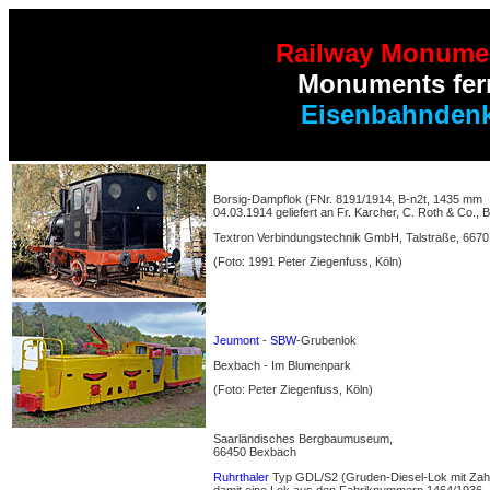
Railway Monume
Monuments ferr
Eisenbahnden
Borsig-Dampflok (FNr. 8191/1914, B-n2t, 1435 mm
04.03.1914 geliefert an Fr. Karcher, C. Roth & Co
Textron Verbindungstechnik GmbH, Talstraße, 6670
(Foto: 1991 Peter Ziegenfuss, Köln)
Jeumont
-
SBW
-Grubenlok
Bexbach - Im Blumenpark
(Foto: Peter Ziegenfuss, Köln)
Saarländisches Bergbaumuseum,
66450 Bexbach
Ruhrthaler
Typ GDL/S2 (Gruden-Diesel-Lok mit Zahnr
damit eine Lok aus den Fabriknummern 1464/1936, 