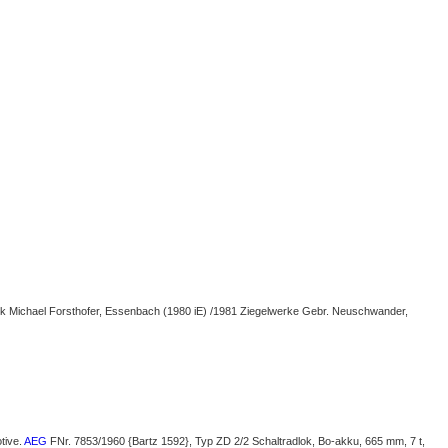
erk Michael Forsthofer, Essenbach (1980 iE) /1981 Ziegelwerke Gebr. Neuschwander,
tive.
AEG
FNr. 7853/1960 {Bartz 1592}, Typ ZD 2/2 Schaltradlok, Bo-akku, 665 mm, 7 t,