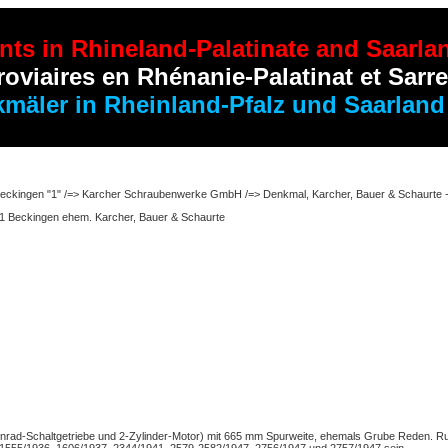
nts
in Rhineland-Palatinate and Saarla
oviaires en Rhénanie-Palatinat et Sarre
kmäler
in Rheinland-Pfalz und Saarland
., Beckingen "1" /=> Karcher Schraubenwerke GmbH /=> Denkmal, Karcher, Bauer & Schaurte -
1 Beckingen ehem. Karcher, Bauer & Schaurte
ad-Schaltgetriebe und 2-Zylinder-Motor) mit 665 mm Spurweite, ehemals Grube Reden. Ruhr
1555/1936, 1606/1937, 2344/1941, 2579-2582/1947, 2756/1947 und 2757/1947 sein.