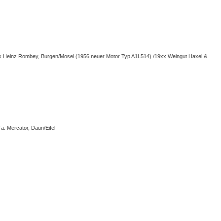
9xx Heinz Rombey, Burgen/Mosel (1956 neuer Motor Typ A1L514) /19xx Weingut Haxel &
a. Mercator, Daun/Eifel