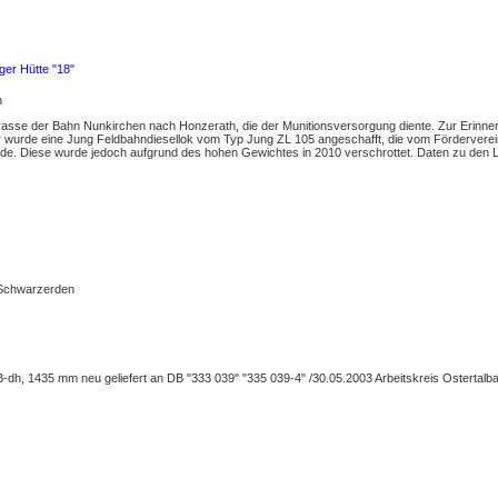
nger Hütte "18"
n
 Trasse der Bahn Nunkirchen nach Honzerath, die der Munitionsversorgung diente. Zur Erinne
ür wurde eine Jung Feldbahndiesellok vom Typ Jung ZL 105 angeschafft, die vom Förderve
wurde. Diese wurde jedoch aufgrund des hohen Gewichtes in 2010 verschrottet. Daten zu den 
-Schwarzerden
 B-dh, 1435 mm neu geliefert an DB "333 039" "335 039-4" /30.05.2003 Arbeitskreis Ostertal