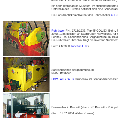
Ein sehr interesantes Museum. Im Hindenburgturm 
Unterhalb des Turmes befindet sich eine Schachtanl
Die Fahrdrahtlokomotive hat den Fahrschalter
AEG
N
Ruhrthaler
FNr. 1718/1937, Typ 45 GDL/S3, B-dm,
30.06.1938 geliefert an Saargruben-Verwaltung, für 
Fenne /19xx Saarländisches Bergbaumuseum, Bexb
Die Ruhrthaler-Diesellok trägt die Inventar-Nummer
Foto: 4.6.2008
Joachim Lutz
)
Saarländisches Bergbaumuseum,
66450 Bexbach
SBW
-
ALG
/
AEG
Grubenlok im Saarländischen Be
Denkmallok in Binsfeld (ehem. KB Binsfeld - Philipp
(Foto: 31.07.2004 Walter Kremer)