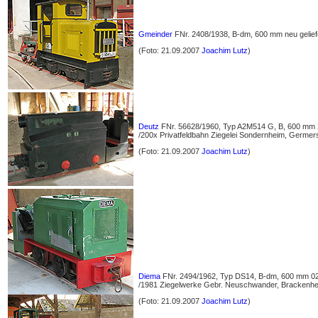
Gmeinder
FNr. 2408/1938, B-dm, 600 mm neu geliefe
(Foto: 21.09.2007
Joachim Lutz
)
Deutz
FNr. 56628/1960, Typ A2M514 G, B, 600 mm 20
/200x Privatfeldbahn Ziegelei Sondernheim, Germe
(Foto: 21.09.2007
Joachim Lutz
)
Diema
FNr. 2494/1962, Typ DS14, B-dm, 600 mm 02.
/1981 Ziegelwerke Gebr. Neuschwander, Brackenhei
(Foto: 21.09.2007
Joachim Lutz
)