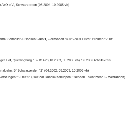
hn AkO e.V., Schwarzerden (05.2004, 10.2005 vh)
rfabrik Schoeller & Hoesch GmbH, Gernsbach "404" /2001 Privat, Bremen "V 18"
r Hof, Quedlingburg " 52 8147" (10.2003, 05.2006 vh) /06.2006 Arbeitskreis
ertalbahn, Bf Schwarzerden "2" (04.2002, 05.2003, 10.2005 vh)
Gerstungen "52 8039" (2003 vh Rundlokschuppen Eisenach - nicht mehr IG Werrabahn)