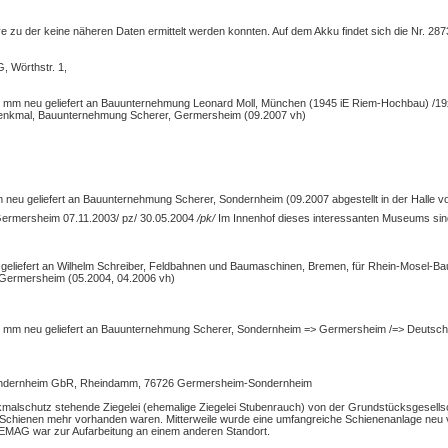
ve zu der keine näheren Daten ermittelt werden konnten. Auf dem Akku findet sich die Nr. 2
 Wörthstr. 1,
0 mm neu geliefert an Bauunternehmung Leonard Moll, München (1945 iE Riem-Hochbau) /1
enkmal, Bauunternehmung Scherer, Germersheim (09.2007 vh)
neu geliefert an Bauunternehmung Scherer, Sondernheim (09.2007 abgestellt in der Halle 
ermersheim 07.11.2003/ pz/ 30.05.2004
/pk/
Im Innenhof dieses interessanten Museums sind
geliefert an Wilhelm Schreiber, Feldbahnen und Baumaschinen, Bremen, für Rhein-Mosel-Ba
Germersheim (05.2004, 04.2006 vh)
0 mm neu geliefert an Bauunternehmung Scherer, Sondernheim => Germersheim /=> Deutsc
 Sondernheim GbR, Rheindamm, 76726 Germersheim-Sondernheim
kmalschutz stehende Ziegelei (ehemalige Ziegelei Stubenrauch) von der Grundstücksgesell
chienen mehr vorhanden waren. Mitterweile wurde eine umfangreiche Schienenanlage neu ve
EMAG war zur Aufarbeitung an einem anderen Standort.