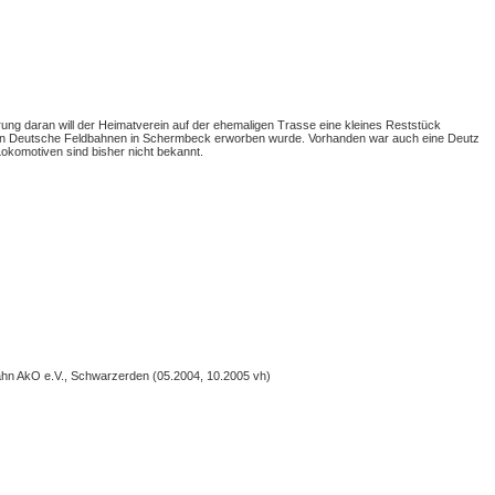
rung daran will der Heimatverein auf der ehemaligen Trasse eine kleines Reststück
rein Deutsche Feldbahnen in Schermbeck erworben wurde. Vorhanden war auch eine Deutz
Lokomotiven sind bisher nicht bekannt.
bahn AkO e.V., Schwarzerden (05.2004, 10.2005 vh)